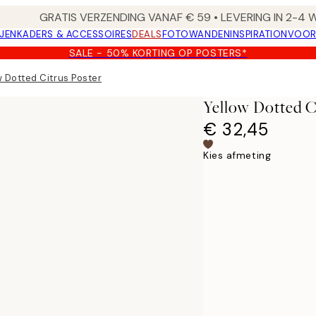
GRATIS VERZENDING VANAF € 59 • LEVERING IN 2-4
JEN
KADERS & ACCESSOIRES
DEALS
FOTOWANDEN
INSPIRATION
VOOR
SALE - 50% KORTING OP POSTERS*
w Dotted Citrus Poster
Yellow Dotted C
€ 32,45
Kies afmeting