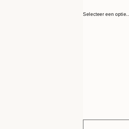
Selecteer een optie..
Frame
50x70 cm
options