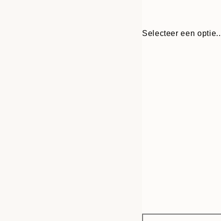
Selecteer een optie..
Frame
30x40 cm
options