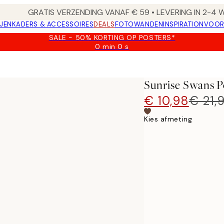
GRATIS VERZENDING VANAF € 59 • LEVERING IN 2-4
JEN
KADERS & ACCESSOIRES
DEALS
FOTOWANDEN
INSPIRATION
VOOR
SALE - 50% KORTING OP POSTERS*
0 min
0 s
Geldig
tot:
2026-
08-
Sunrise Swans P
09
€ 10,98
€ 21,
Kies afmeting