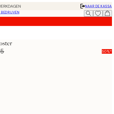
 WERKDAGEN
NAAR DE KASSA
 BEDRIJVEN
oster
95
50%*