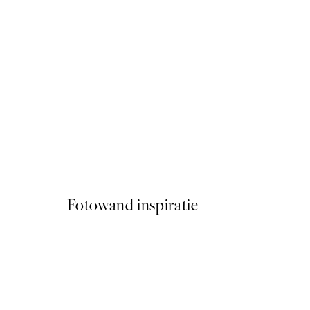
NIEUW
Earth Toned Texture Poste
Vanaf € 13
Fotowand inspiratie