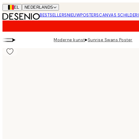
Skip
BEL
NEDERLANDS
to
BESTSELLERS
NIEUW
POSTERS
CANVAS SCHILDERI
main
content.
▸
▸
Moderne kunst
Sunrise Swans Poster