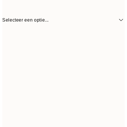
Selecteer een optie...
€ 16
50x70 cm
€ 3