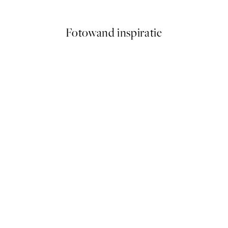
Vanaf € 25,56
€ 31,95
Fotowand inspiratie