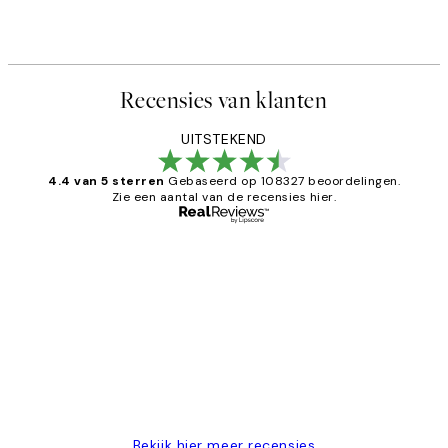
Recensies van klanten
UITSTEKEND
4.4 van 5 sterren
Gebaseerd op 108327 beoordelingen.
Zie een aantal van de recensies hier.
Geverifieerde koper
Recensies
van
Al vaker bij Desenio besteld. Altijd
klanten
tevreden. Goeie kwaliteit en snelle
levering.
25 mei
Janneke M
Bekijk hier meer recensies