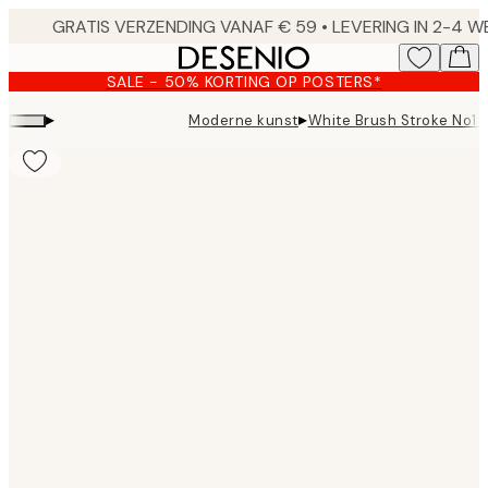
Skip
to
main
SALE - 50% KORTING OP POSTERS*
content.
▸
▸
Moderne kunst
White Brush Stroke No1 
Product
images