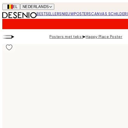
Skip
BEL
NEDERLANDS
to
BESTSELLERS
NIEUW
POSTERS
CANVAS SCHILDERI
main
content.
▸
▸
Posters met tekst
Happy Place Poster