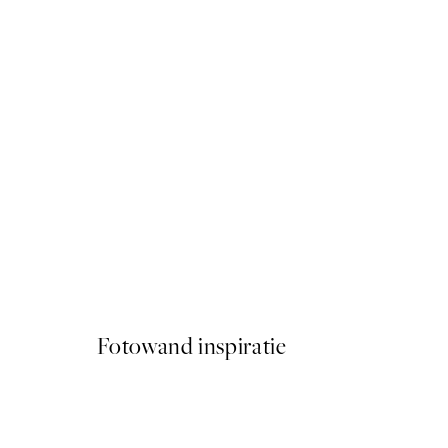
50%*
More Pyjama Less Drama P
Vanaf € 3,98
€ 7,95
Fotowand inspiratie