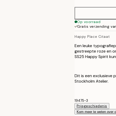
21x30 cm
30x40 cm
Op voorraad
Gratis verzending va
40x50 cm
Happy Place Citaat
50x70 cm
Een leuke typografiep
gestreepte roze en o
SS25 Happy Spirit kuns
Dit is een exclusieve
Stockholm Atelier.
19475-3
Prijsgeschiedenis
Kom meer te weten over 