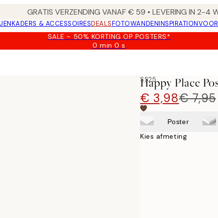
GRATIS VERZENDING VANAF € 59 • LEVERING IN 2-4
JEN
KADERS & ACCESSOIRES
DEALS
FOTOWANDEN
INSPIRATION
VOOR
SALE - 50% KORTING OP POSTERS*
0 min
0 s
Geldig
tot:
2026-
08-
SS25
Happy Place Pos
09
€ 3,98
€ 7,95
Poster
Kies afmeting