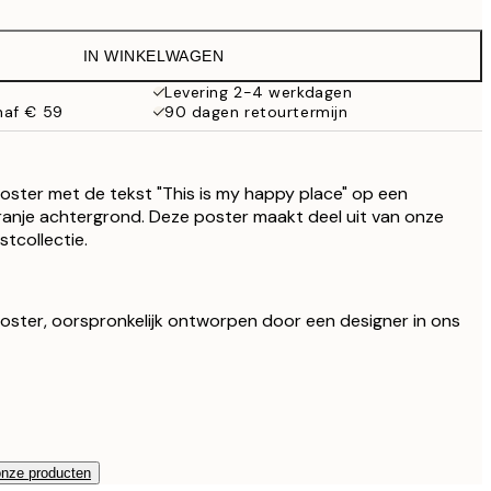
€ 6,50
€ 13
IN WINKELWAGEN
€ 9,98
€ 19,95
Levering 2-4 werkdagen
naf € 59
90 dagen retourtermijn
€ 13,73
€ 27,45
€ 16,23
€ 32,45
oster met de tekst "This is my happy place" op een
ranje achtergrond. Deze poster maakt deel uit van onze
tcollectie.
 poster, oorspronkelijk ontworpen door een designer in ons
onze producten