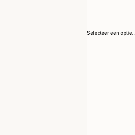
Selecteer een optie..
Frame
13x18 cm
options