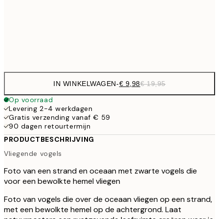
€ 16
50x70 cm
€ 3
Frame
options
IN WINKELWAGEN
-
€ 9,98
€ 19,95
Op voorraad
Levering 2-4 werkdagen
Gratis verzending vanaf € 59
90 dagen retourtermijn
PRODUCTBESCHRIJVING
Vliegende vogels
Foto van een strand en oceaan met zwarte vogels die
voor een bewolkte hemel vliegen
Foto van vogels die over de oceaan vliegen op een strand,
met een bewolkte hemel op de achtergrond. Laat