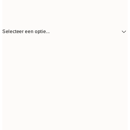
Selecteer een optie...
€ 
30x40 cm
€ 1