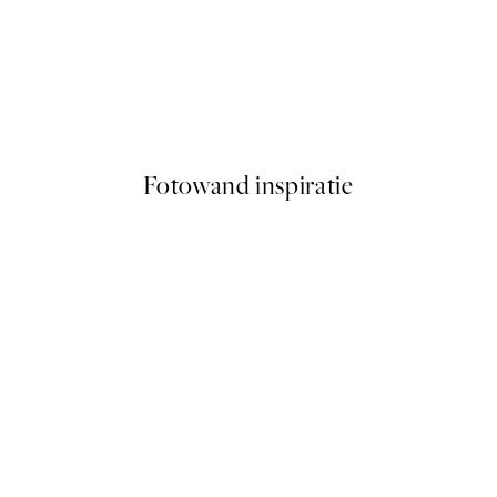
50%*
Step by Step Poster
Vanaf € 6,50
€ 13
Fotowand inspiratie