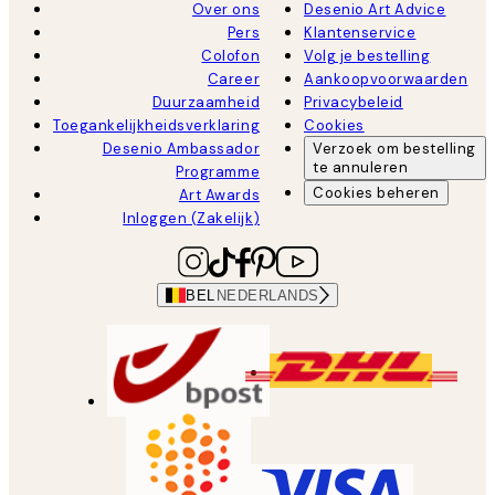
Over ons
Desenio Art Advice
Pers
Klantenservice
Colofon
Volg je bestelling
Career
Aankoopvoorwaarden
Duurzaamheid
Privacybeleid
Toegankelijkheidsverklaring
Cookies
Desenio Ambassador
Verzoek om bestelling
te annuleren
Programme
Cookies beheren
Art Awards
Inloggen (Zakelijk)
BEL
NEDERLANDS