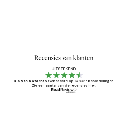
Recensies van klanten
UITSTEKEND
4.4 van 5 sterren
Gebaseerd op 108327 beoordelingen.
Zie een aantal van de recensies hier.
Geverifieerde koper
Recensies
van
Al vaker bij Desenio besteld. Altijd
klanten
tevreden. Goeie kwaliteit en snelle
levering.