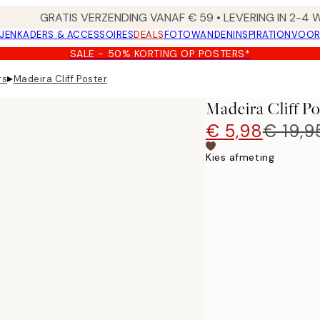
GRATIS VERZENDING VANAF € 59 • LEVERING IN 2-4
JEN
KADERS & ACCESSOIRES
DEALS
FOTOWANDEN
INSPIRATION
VOOR
SALE - 50% KORTING OP POSTERS*
▸
rs
Madeira Cliff Poster
Madeira Cliff Po
€ 5,98
€ 19,9
Kies afmeting