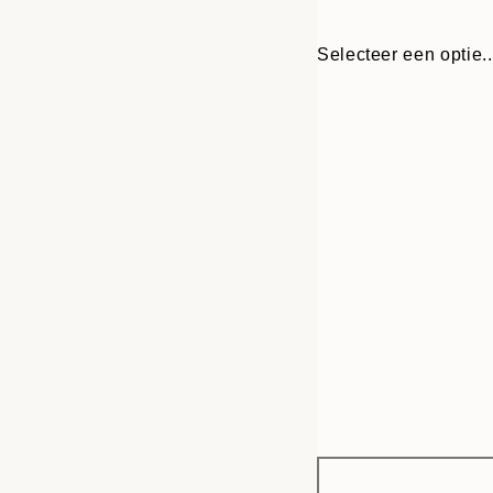
Selecteer een optie..
Frame
30x40 cm
options