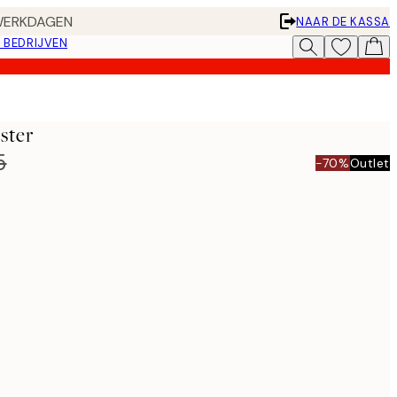
 WERKDAGEN
NAAR DE KASSA
 BEDRIJVEN
ster
5
-70%
Outlet