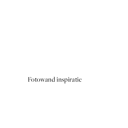
50%*
Brown Botanical No1 Poste
Vanaf € 6,50
€ 13
Fotowand inspiratie