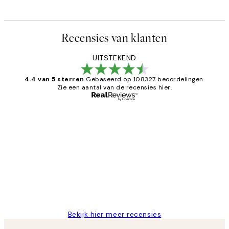
Recensies van klanten
UITSTEKEND
4.4 van 5 sterren
Gebaseerd op 108327 beoordelingen.
Zie een aantal van de recensies hier.
Geverifieerde koper
Recensies
van
Al vaker bij Desenio besteld. Altijd
klanten
tevreden. Goeie kwaliteit en snelle
levering.
25 mei
Janneke M
Bekijk hier meer recensies