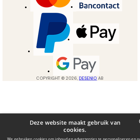
COPYRIGHT ©
2026
,
DESENIO
AB
Deze website maakt gebruik van
cookies.
DUTCH
We gebruiken cookies om inhoud en advertenties te personaliseren en 