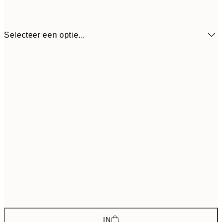
Selecteer een optie...
€ 46
ONE SIZE
€ 7
IN