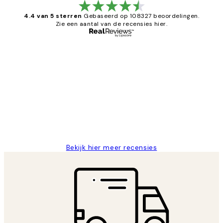
4.4 van 5 sterren
Gebaseerd op 108327 beoordelingen.
Zie een aantal van de recensies hier.
Geverifieerde koper
Recensies
van
Al vaker bij Desenio besteld. Altijd
klanten
tevreden. Goeie kwaliteit en snelle
levering.
25 mei
Janneke M
Bekijk hier meer recensies