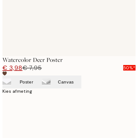
images
Watercolor Deer Poster
€ 3,98
€ 7,95
50%*
Poster
Canvas
Kies afmeting