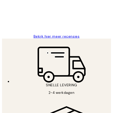
Al vaker bij Desenio besteld. Altijd
klanten
tevreden. Goeie kwaliteit en snelle
levering.
25 mei
Janneke M
Bekijk hier meer recensies
SNELLE LEVERING
2-4 werkdagen