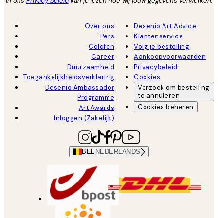
In ons
Privacy beleid
kan je lezen hoe wij jouw gegevens verwerken.
Over ons
Desenio Art Advice
Pers
Klantenservice
Colofon
Volg je bestelling
Career
Aankoopvoorwaarden
Duurzaamheid
Privacybeleid
Toegankelijkheidsverklaring
Cookies
Desenio Ambassador
Verzoek om bestelling
te annuleren
Programme
Cookies beheren
Art Awards
Inloggen (Zakelijk)
BEL
NEDERLANDS