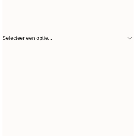
Selecteer een optie...
€ 
13x18 cm
€ 