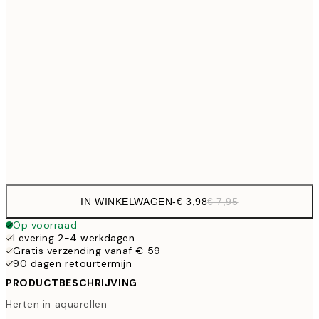
€ 
21x30 cm
€ 10
30x40 cm
€ 2
€
50x70 cm
Frame
options
IN WINKELWAGEN
-
€ 3,98
€ 7,95
Op voorraad
Levering 2-4 werkdagen
Gratis verzending vanaf € 59
90 dagen retourtermijn
PRODUCTBESCHRIJVING
Herten in aquarellen