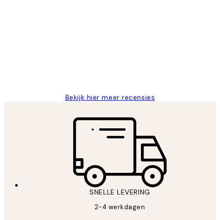
Geverifieerde koper
Recensies
van
Al vaker bij Desenio besteld. Altijd
klanten
tevreden. Goeie kwaliteit en snelle
levering.
25 mei
Janneke M
Bekijk hier meer recensies
SNELLE LEVERING
2-4 werkdagen