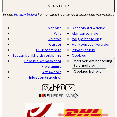
VERSTUUR
In ons
Privacy beleid
kan je lezen hoe wij jouw gegevens verwerken.
Over ons
Desenio Art Advice
Pers
Klantenservice
Colofon
Volg je bestelling
Career
Aankoopvoorwaarden
Duurzaamheid
Privacybeleid
Toegankelijkheidsverklaring
Cookies
Desenio Ambassador
Verzoek om bestelling
te annuleren
Programme
Cookies beheren
Art Awards
Inloggen (Zakelijk)
BEL
NEDERLANDS