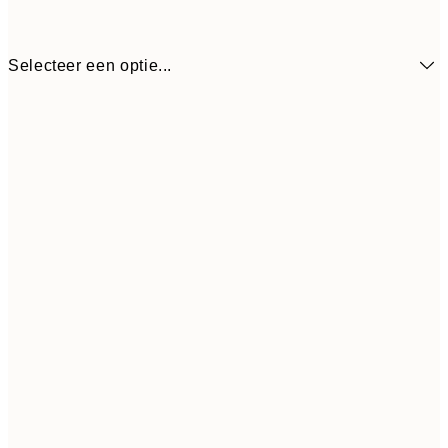
Selecteer een optie...
€ 
13x18 cm
€ 
€ 16
50x70 cm
€ 3