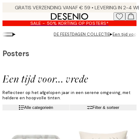
Skip
to
main
SALE - 50% KORTING OP POSTERS*
content.
▸
▸
DE FEESTDAGEN COLLECTIE
Een tijd voor
Posters
Een tijd voor... vrede
Reflecteer op het afgelopen jaar in een serene omgeving, met
heldere en hoopvolle tinten.
Lees meer
Alle categorieën
Filter & sorteer