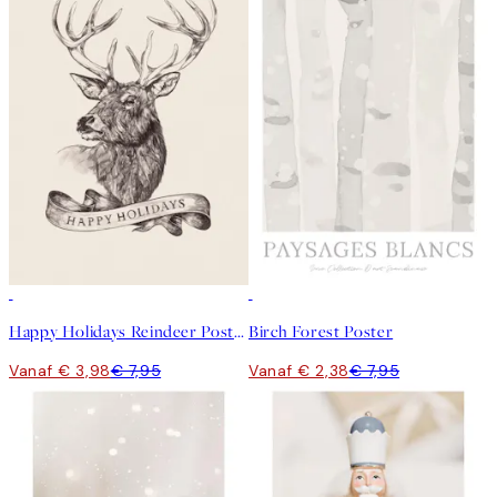
50%*
-70%
Outlet
Happy Holidays Reindeer Poster
Birch Forest Poster
Vanaf € 3,98
€ 7,95
Vanaf € 2,38
€ 7,95