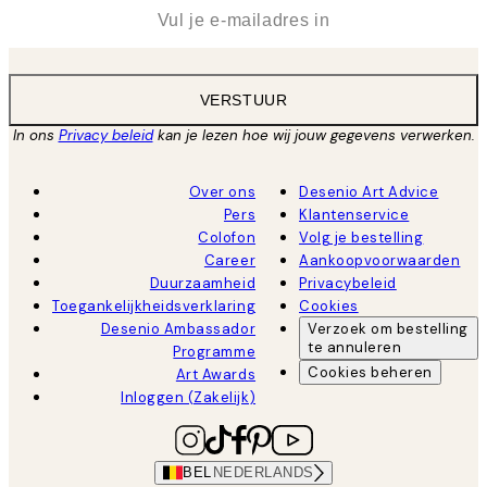
*
E-mail
VERSTUUR
In ons
Privacy beleid
kan je lezen hoe wij jouw gegevens verwerken.
Over ons
Desenio Art Advice
Pers
Klantenservice
Colofon
Volg je bestelling
Career
Aankoopvoorwaarden
Duurzaamheid
Privacybeleid
Toegankelijkheidsverklaring
Cookies
Desenio Ambassador
Verzoek om bestelling
te annuleren
Programme
Cookies beheren
Art Awards
Inloggen (Zakelijk)
BEL
NEDERLANDS