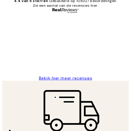
4.4 van 5 sterren
Gebaseerd op 108327 beoordelingen.
Zie een aantal van de recensies hier.
Geverifieerde koper
Recensies
van
Al vaker bij Desenio besteld. Altijd
klanten
tevreden. Goeie kwaliteit en snelle
levering.
25 mei
Janneke M
Bekijk hier meer recensies