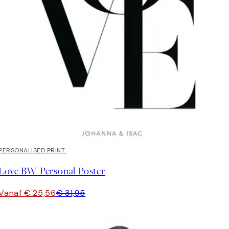
20%*
PERSONALISED PRINT
Love BW Personal Poster
Vanaf € 25,56
€ 31,95