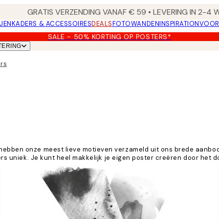
GRATIS VERZENDING VANAF € 59 • LEVERING IN 2-4
JEN
KADERS & ACCESSOIRES
DEALS
FOTOWANDEN
INSPIRATION
VOOR
SALE - 50% KORTING OP POSTERS*
TERING
ers
 hebben onze meest lieve motieven verzameld uit ons brede aanbod 
ters uniek. Je kunt heel makkelijk je eigen poster creëren door het 