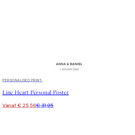
20%*
PERSONALISED PRINT
Line Heart Personal Poster
Vanaf € 25,56
€ 31,95