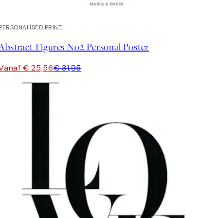
20%*
PERSONALISED PRINT
Abstract Figures No2 Personal Poster
Vanaf € 25,56
€ 31,95