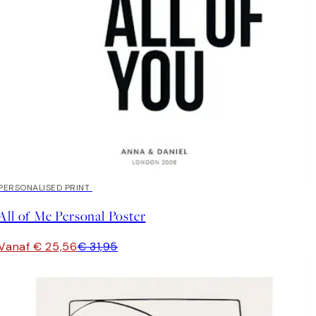
20%*
PERSONALISED PRINT
All of Me Personal Poster
Vanaf € 25,56
€ 31,95