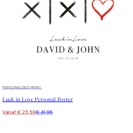
20%*
PERSONALISED PRINT
Luck in Love Personal Poster
Vanaf € 25,56
€ 31,95