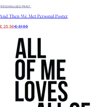
20%*
PERSONALISED PRINT
And Then We Met Personal Poster
€ 25,56
€ 31,95