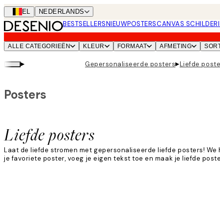
Skip
BEL
NEDERLANDS
to
BESTSELLERS
NIEUW
POSTERS
CANVAS SCHILDERI
main
content.
ALLE CATEGORIEËN
KLEUR
FORMAAT
AFMETING
SOR
▸
▸
Gepersonaliseerde posters
Liefde post
Posters
Liefde posters
Laat de liefde stromen met gepersonaliseerde liefde posters! We
je favoriete poster, voeg je eigen tekst toe en maak je liefde pos