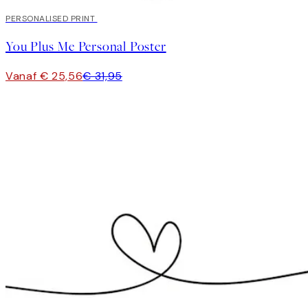
20%*
PERSONALISED PRINT
You Plus Me Personal Poster
Vanaf € 25,56
€ 31,95