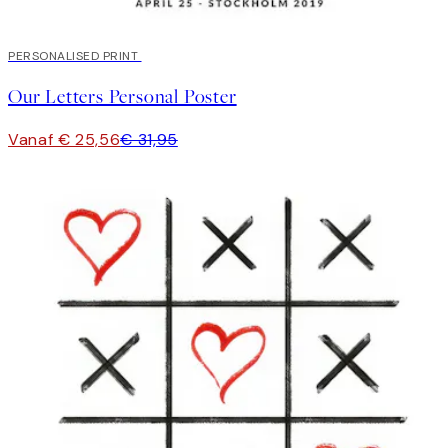
20%*
PERSONALISED PRINT
Our Letters Personal Poster
Vanaf € 25,56
€ 31,95