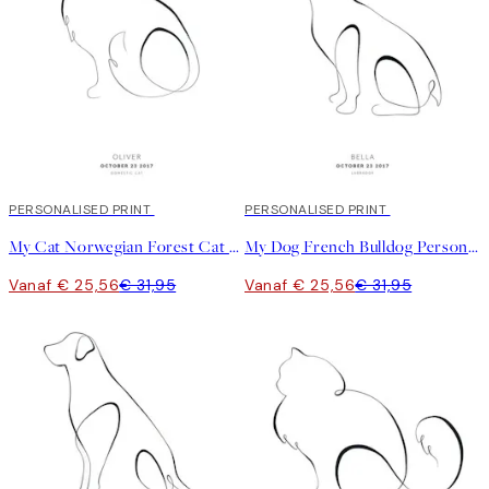
20%*
PERSONALISED PRINT
20%*
PERSONALISED PRINT
My Cat Norwegian Forest Cat Personal Poster
My Dog French Bulldog Personal Poster
Vanaf € 25,56
€ 31,95
Vanaf € 25,56
€ 31,95