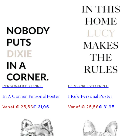
20%*
PERSONALISED PRINT
20%*
PERSONALISED PRINT
In A Corner Personal Poster
I Rule Personal Poster
Vanaf € 25,56
€ 31,95
Vanaf € 25,56
€ 31,95