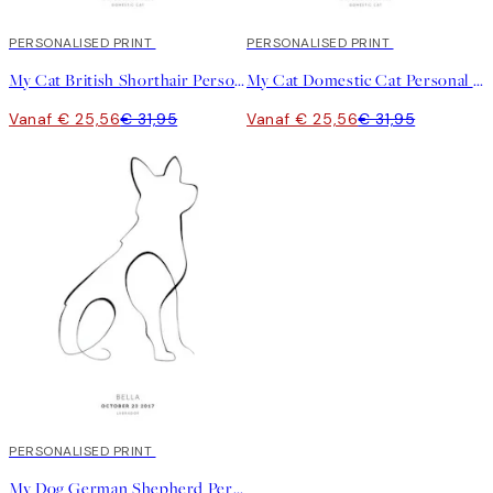
20%*
PERSONALISED PRINT
20%*
PERSONALISED PRINT
My Cat British Shorthair Personal Poster
My Cat Domestic Cat Personal Poster
Vanaf € 25,56
€ 31,95
Vanaf € 25,56
€ 31,95
20%*
PERSONALISED PRINT
My Dog German Shepherd Personal Poster