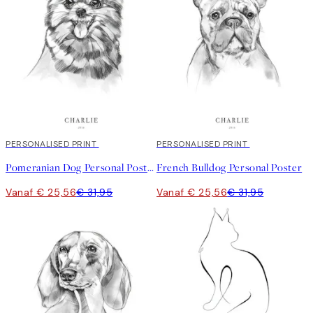
20%*
PERSONALISED PRINT
20%*
PERSONALISED PRINT
Pomeranian Dog Personal Poster
French Bulldog Personal Poster
Vanaf € 25,56
€ 31,95
Vanaf € 25,56
€ 31,95