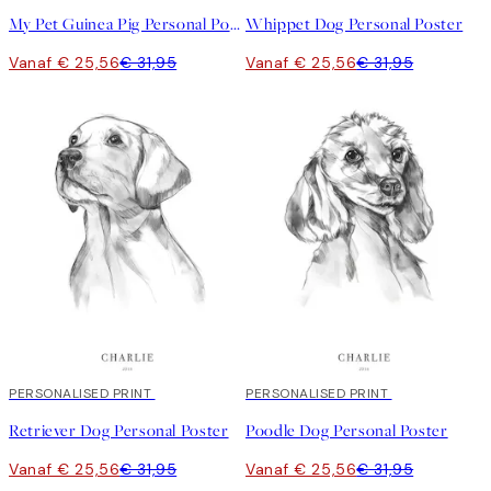
My Pet Guinea Pig Personal Poster
Whippet Dog Personal Poster
Vanaf € 25,56
€ 31,95
Vanaf € 25,56
€ 31,95
20%*
PERSONALISED PRINT
20%*
PERSONALISED PRINT
Retriever Dog Personal Poster
Poodle Dog Personal Poster
Vanaf € 25,56
€ 31,95
Vanaf € 25,56
€ 31,95