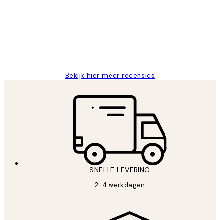
van
Al vaker bij Desenio besteld. Altijd
klanten
tevreden. Goeie kwaliteit en snelle
levering.
25 mei
Janneke M
Bekijk hier meer recensies
SNELLE LEVERING
2-4 werkdagen