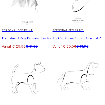
20%*
PERSONALISED PRINT
20%*
PERSONALISED PRINT
Dachshund Dog Personal Poster
My Cat Maine Coon Personal Poster
Vanaf € 25,56
€ 31,95
Vanaf € 25,56
€ 31,95