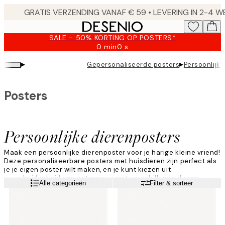
Skip
to
main
SALE - 50% KORTING OP POSTERS*
content.
0 min
0 s
Geldig
tot:
▸
▸
Gepersonaliseerde posters
Persoonlijk
2026-
08-
09
Posters
Persoonlijke dierenposters
Maak een persoonlijke dierenposter voor je harige kleine vriend!
Deze personaliseerbare posters met huisdieren zijn perfect als
je je eigen poster wilt maken, en je kunt kiezen uit
verscheidenheid aan ontwerpen met verschillende dieren -
Lees meer
Alle categorieën
Filter & sorteer
waardoor je een ontwerp kunt vinden dat bij je huisdier past.
Kies je favoriete ontwerp en maak nu je eigen persoonlijke
huisdierenposter!