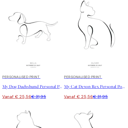
20%*
PERSONALISED PRINT
20%*
PERSONALISED PRINT
My Dog Dachshund Personal Poster
My Cat Devon Rex Personal Poster
Vanaf € 25,56
€ 31,95
Vanaf € 25,56
€ 31,95