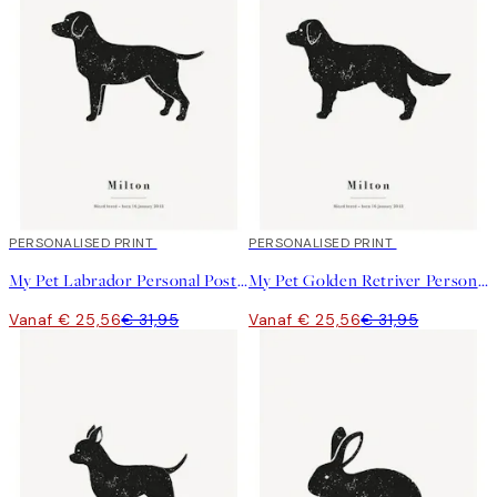
20%*
PERSONALISED PRINT
20%*
PERSONALISED PRINT
My Pet Labrador Personal Poster
My Pet Golden Retriver Personal Poster
Vanaf € 25,56
€ 31,95
Vanaf € 25,56
€ 31,95