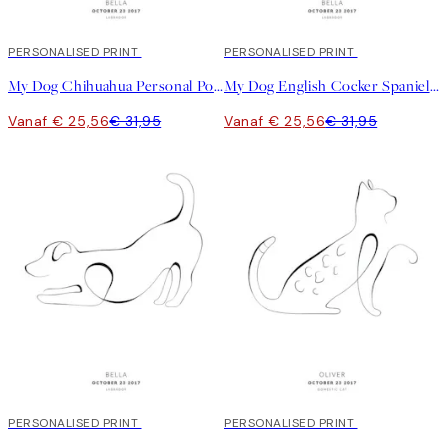
20%*
PERSONALISED PRINT
20%*
PERSONALISED PRINT
My Dog Chihuahua Personal Poster
My Dog English Cocker Spaniel Personal Poster
Vanaf € 25,56
€ 31,95
Vanaf € 25,56
€ 31,95
20%*
PERSONALISED PRINT
20%*
PERSONALISED PRINT