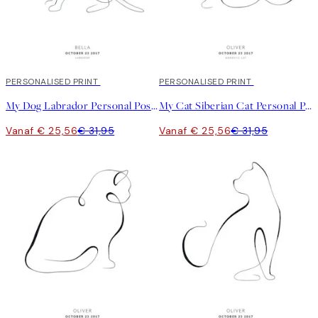
20%*
PERSONALISED PRINT
20%*
PERSONALISED PRINT
My Dog Labrador Personal Poster
My Cat Siberian Cat Personal Poster
Vanaf € 25,56
€ 31,95
Vanaf € 25,56
€ 31,95