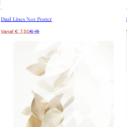
50%*
Dual Lines No1 Poster
Vanaf € 7,50
€ 15