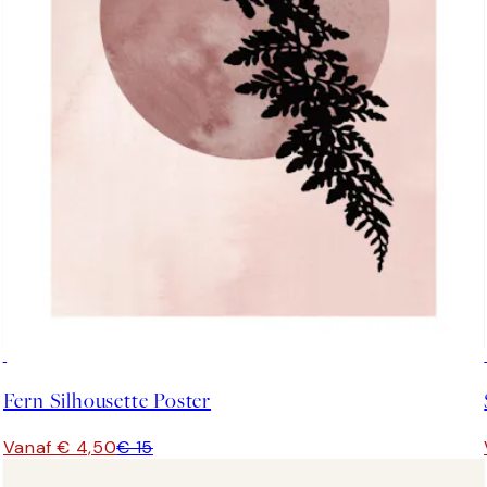
-70%
Outlet
Fern Silhousette Poster
Vanaf € 4,50
€ 15