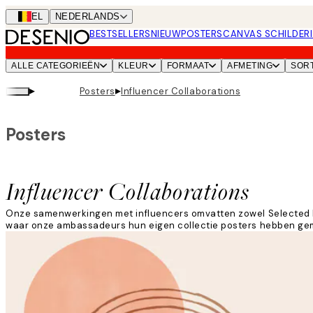
Skip
BEL
NEDERLANDS
to
BESTSELLERS
NIEUW
POSTERS
CANVAS SCHILDERI
main
content.
ALLE CATEGORIEËN
KLEUR
FORMAAT
AFMETING
SOR
▸
▸
Posters
Influencer Collaborations
Posters
Influencer Collaborations
Onze samenwerkingen met influencers omvatten zowel Selected By
waar onze ambassadeurs hun eigen collectie posters hebben gemaa