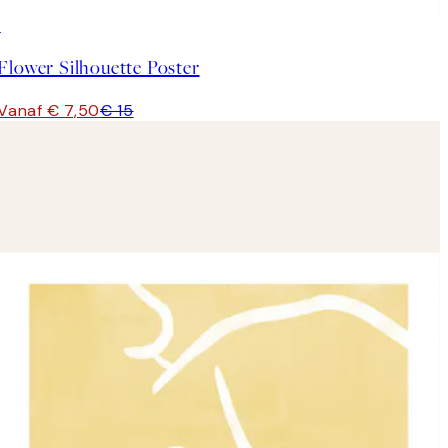
50%*
Flower Silhouette Poster
Vanaf € 7,50
€ 15