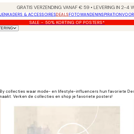
GRATIS VERZENDING VANAF € 59 • LEVERING IN 2-4
JEN
KADERS & ACCESSOIRES
DEALS
FOTOWANDEN
INSPIRATION
VOOR
SALE - 50% KORTING OP POSTERS*
TERING
 collecties waar mode- en lifestyle-influencers hun favoriete D
kt. Verken de collecties en shop je favoriete posters!