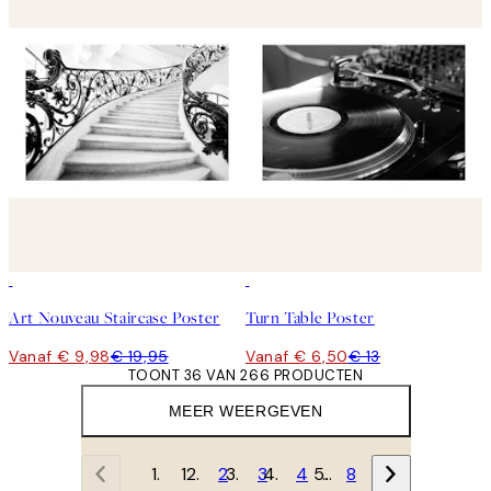
50%*
50%*
Art Nouveau Staircase Poster
Turn Table Poster
Vanaf € 9,98
€ 19,95
Vanaf € 6,50
€ 13
TOONT 36 VAN 266 PRODUCTEN
MEER WEERGEVEN
1
2
3
4
…
8