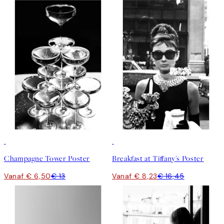
50%*
50%*
Champagne Tower Poster
Breakfast at Tiffany's Poster
Vanaf € 6,50
€ 13
Vanaf € 8,23
€ 16,45