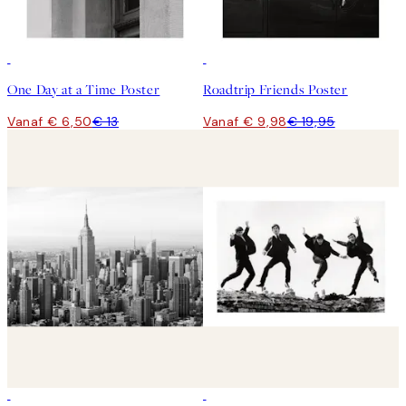
50%*
50%*
One Day at a Time Poster
Roadtrip Friends Poster
Vanaf € 6,50
€ 13
Vanaf € 9,98
€ 19,95
50%*
50%*