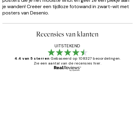
posters die je het mooiste vindt en geef ze een plekje aan
je wanden! Creëer een tijdloze fotowand in zwart-wit met
posters van Desenio.
Recensies van klanten
UITSTEKEND
4.4 van 5 sterren
Gebaseerd op 108327 beoordelingen.
Zie een aantal van de recensies hier.
Geverifieerde koper
Recensies
van
Al vaker bij Desenio besteld. Altijd
klanten
tevreden. Goeie kwaliteit en snelle
levering.
25 mei
Janneke M