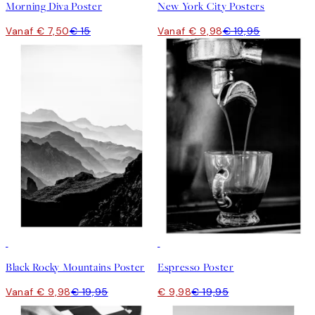
Morning Diva Poster
New York City Posters
Vanaf € 7,50
€ 15
Vanaf € 9,98
€ 19,95
50%*
50%*
Black Rocky Mountains Poster
Espresso Poster
Vanaf € 9,98
€ 19,95
€ 9,98
€ 19,95