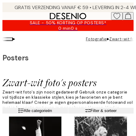
Skip
to
main
SALE - 50% KORTING OP POSTERS*
content.
0 min
0 s
Geldig
tot:
▸
▸
Fotografie
Zwart-wit fot
2026-
08-
09
Posters
Zwart-wit foto's posters
Zwart-wit foto‘s zijn nooit gedateerd! Gebruik onze categorie
vol tijdloze en klassieke stijlen, kies je favorieten en je bent
helemaal klaar! Creëer je eigen gepersonaliseerde fotowand vol
met je favoriete motieven in monochrome kleuren. Vind je
Lees meer
Alle categorieën
Filter & sorteer
favoriete poster tussen iconen, dieren en natuur - allemaal in
zwart-wit.