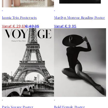
-40%
Iconic Trio Postersets
Marilyn Monroe Reading Poster
Vanaf € 29,61
€ 49,35
Vanaf € 9,95
50%*
50%*
Paris Voyage Poster
Bold Female Poster