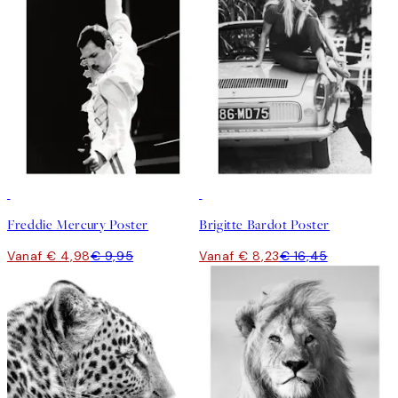
50%*
50%*
Freddie Mercury Poster
Brigitte Bardot Poster
Vanaf € 4,98
€ 9,95
Vanaf € 8,23
€ 16,45