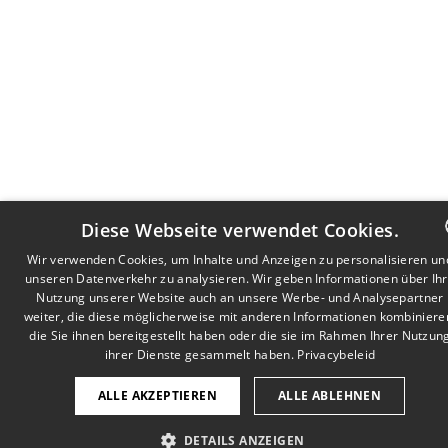
Diese Webseite verwendet Cookies.
Wir verwenden Cookies, um Inhalte und Anzeigen zu personalisieren un
unseren Datenverkehr zu analysieren. Wir geben Informationen über Ih
DUTCH
Nutzung unserer Website auch an unsere Werbe- und Analysepartner
FRENCH
weiter, die diese möglicherweise mit anderen Informationen kombiniere
die Sie ihnen bereitgestellt haben oder die sie im Rahmen Ihrer Nutzun
GERMA
ihrer Dienste gesammelt haben.
Privacybeleid
ALLE AKZEPTIEREN
ALLE ABLEHNEN
DETAILS ANZEIGEN