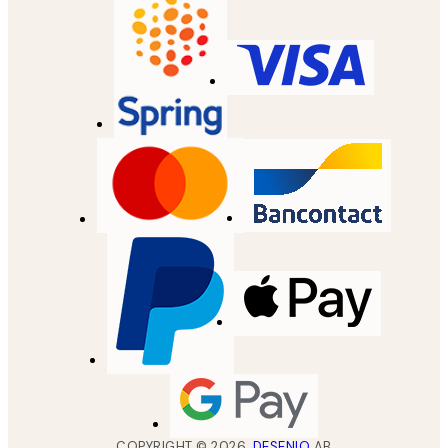
COPYRIGHT ©
2026
,
DESENIO
AB