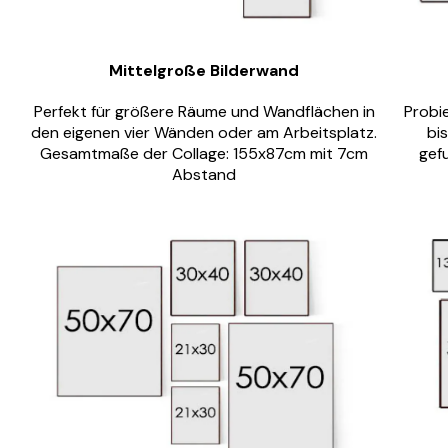
Mittelgroße Bilderwand
Perfekt für größere Räume und Wandflächen in
Probi
den eigenen vier Wänden oder am Arbeitsplatz.
bi
Gesamtmaße der Collage: 155x87cm mit 7cm
gef
Abstand