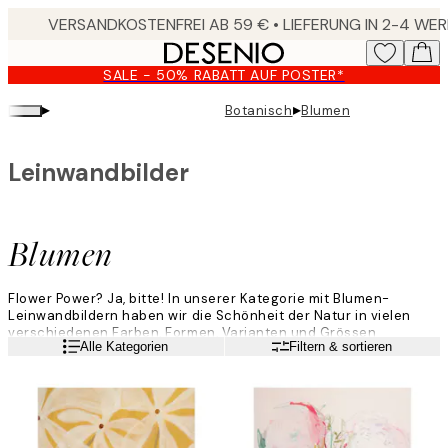
Skip
to
main
SALE - 50% RABATT AUF POSTER*
content.
▸
▸
Botanisch
Blumen
Leinwandbilder
Blumen
Flower Power? Ja, bitte! In unserer Kategorie mit Blumen-
Leinwandbildern haben wir die Schönheit der Natur in vielen
verschiedenen Farben, Formen, Varianten und Grössen
Weiterlesen
Alle Kategorien
Filtern & sortieren
zusammengestellt. Finde deine Lieblinge und schmücke dein
Zuhause mit Löwenzahn, Lilien, Rosen und Pfingstrosen. Nur du
gibst den Ton an, welche floralen Blumenbilder bei dir einziehen
dürfen.