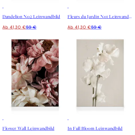
30%*
30%*
Dandelion No2 Leinwandbild
Fleurs du Jardin No1 Leinwandbild
Ab 41,30 €
59 €
Ab 41,30 €
59 €
30%*
30%*
Flower Wall Leinwandbild
In Full Bloom Leinwandbild