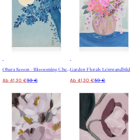
30%*
30%*
Ohara Koson - Blossoming Cherry on a Moonlit Night Leinwandbild
Garden Florals Leinwandbild
Ab 41,30 €
59 €
Ab 41,30 €
59 €