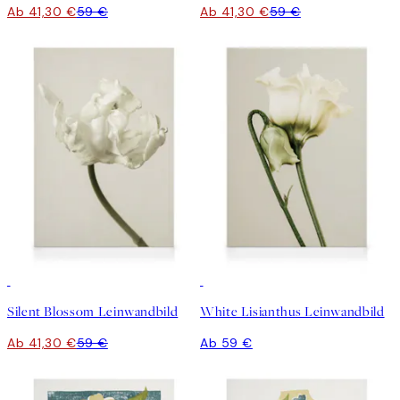
Ab 41,30 €
59 €
Ab 41,30 €
59 €
30%*
Silent Blossom Leinwandbild
White Lisianthus Leinwandbild
Ab 41,30 €
59 €
Ab 59 €