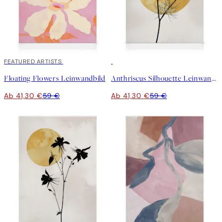
30%*
FEATURED ARTISTS
30%*
Floating Flowers Leinwandbild
Anthriscus Silhouette Leinwandbild
Ab 41,30 €
59 €
Ab 41,30 €
59 €