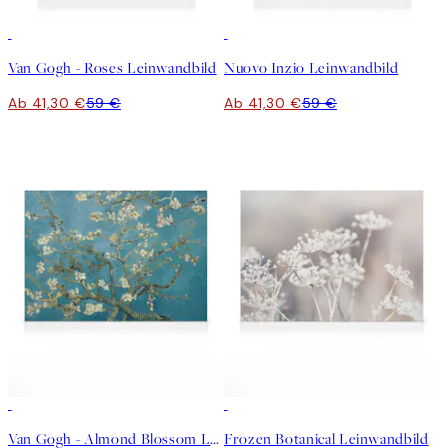
30%*
30%*
Van Gogh - Roses Leinwandbild
Nuovo Inzio Leinwandbild
Ab 41,30 €
59 €
Ab 41,30 €
59 €
30%*
30%*
Van Gogh - Almond Blossom Leinwandbild
Frozen Botanical Leinwandbild