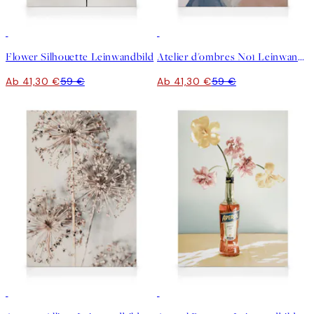
30%*
30%*
Flower Silhouette Leinwandbild
Atelier d'ombres No1 Leinwandbild
Ab 41,30 €
59 €
Ab 41,30 €
59 €
30%*
30%*