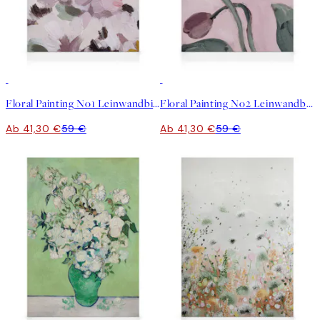
30%*
30%*
Floral Painting No1 Leinwandbild
Floral Painting No2 Leinwandbild
Ab 41,30 €
59 €
Ab 41,30 €
59 €