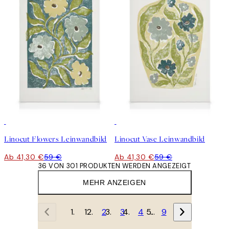
30%*
30%*
Linocut Flowers Leinwandbild
Linocut Vase Leinwandbild
Ab 41,30 €
59 €
Ab 41,30 €
59 €
36 VON 301 PRODUKTEN WERDEN ANGEZEIGT
MEHR ANZEIGEN
1
2
3
4
…
9