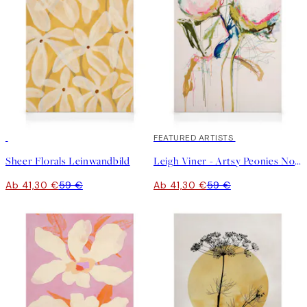
30%*
30%*
FEATURED ARTISTS
Sheer Florals Leinwandbild
Leigh Viner - Artsy Peonies No1 Leinwandbild
Ab 41,30 €
59 €
Ab 41,30 €
59 €