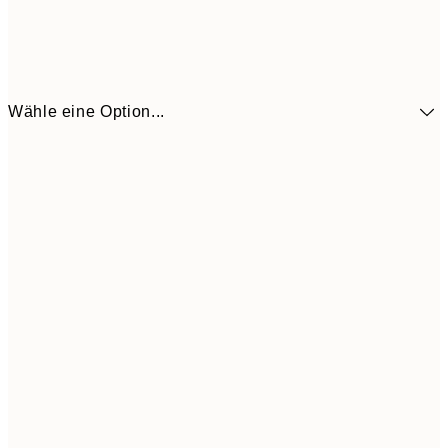
Wähle eine Option...
41,3
30x40 cm