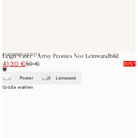
FEATURED ARTISTS
Leigh Viner - Artsy Peonies No1 Leinwandbild
41,30 €
59 €
30%*
Poster
Leinwand
Größe wählen