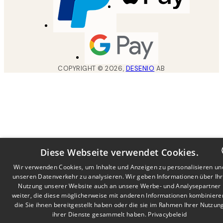
COPYRIGHT ©
2026
,
DESENIO
AB
Diese Webseite verwendet Cookies.
Wir verwenden Cookies, um Inhalte und Anzeigen zu personalisieren un
unseren Datenverkehr zu analysieren. Wir geben Informationen über Ih
DUTCH
Nutzung unserer Website auch an unsere Werbe- und Analysepartner
FRENCH
weiter, die diese möglicherweise mit anderen Informationen kombiniere
die Sie ihnen bereitgestellt haben oder die sie im Rahmen Ihrer Nutzun
GERMA
ihrer Dienste gesammelt haben.
Privacybeleid