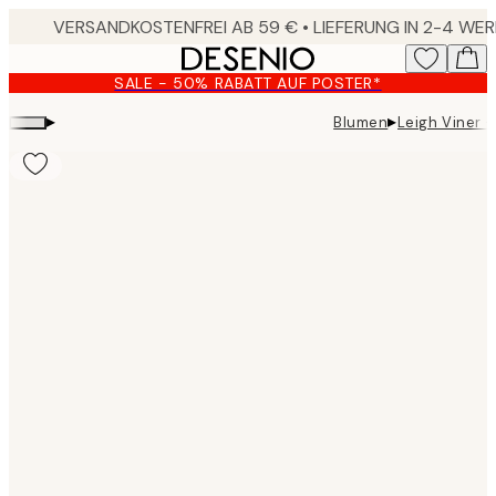
Skip
to
main
SALE - 50% RABATT AUF POSTER*
content.
▸
▸
Blumen
Leigh Viner -
Product
images