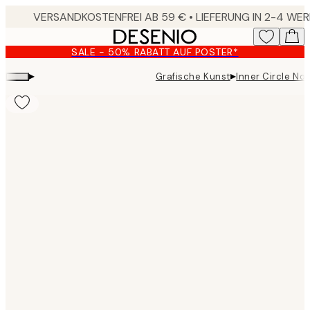
Skip
to
main
SALE - 50% RABATT AUF POSTER*
content.
▸
▸
Grafische Kunst
Inner Circle No
Product
images