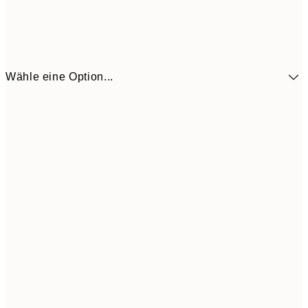
Wähle eine Option...
41,3
30x40 cm