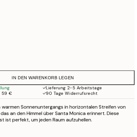
99 €
118,30 €
169 €
363,30 €
519 €
Kein Rahmen
IN DEN WARENKORB LEGEN
llung
Lieferung 2-5 Arbeitstage
b 59 €
90 Tage Widerrufsrecht
s warmen Sonnenuntergangs in horizontalen Streifen von
 das an den Himmel über Santa Monica erinnert. Diese
 ist perfekt, um jeden Raum aufzuhellen.