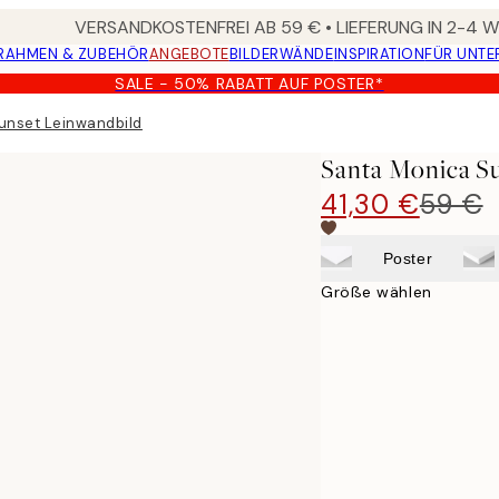
VERSANDKOSTENFREI AB 59 € • LIEFERUNG IN 2-4
RAHMEN & ZUBEHÖR
ANGEBOTE
BILDERWÄNDE
INSPIRATION
FÜR UNT
SALE - 50% RABATT AUF POSTER*
unset Leinwandbild
Santa Monica S
41,30 €
59 €
Poster
Größe wählen