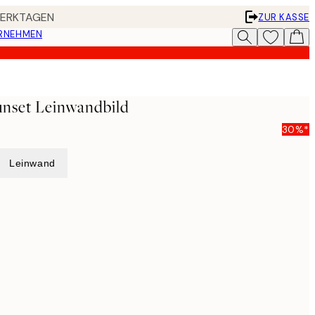
 WERKTAGEN
ZUR KASSE
ERNEHMEN
unset Leinwandbild
30%*
Leinwand