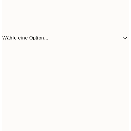
Wähle eine Option...
41,3
30x40 cm