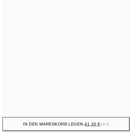
69,3
50x70 cm
Kein Rahmen
IN DEN WARENKORB LEGEN
-
41,30 €
59 €