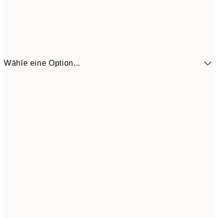
Wähle eine Option...
41,3
30x40 cm