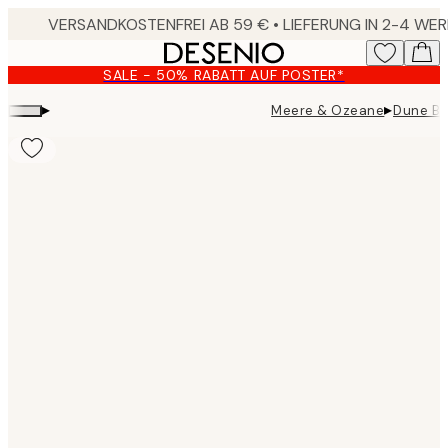
Skip
to
main
SALE - 50% RABATT AUF POSTER*
content.
▸
▸
Meere & Ozeane
Dune Be
Product
images