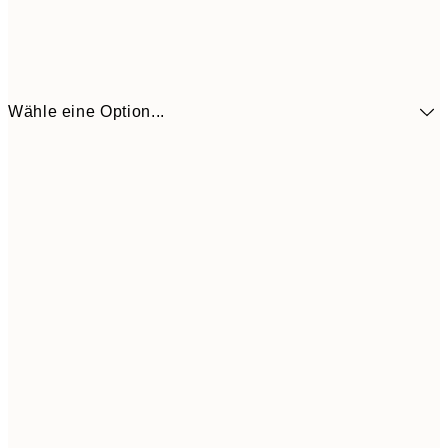
Wähle eine Option...
41,3
30x40 cm