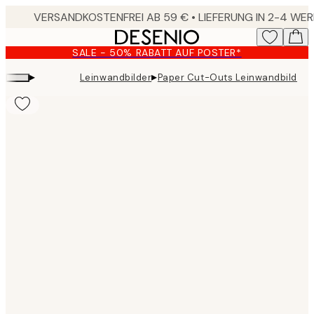
Skip
to
main
SALE - 50% RABATT AUF POSTER*
content.
▸
▸
Leinwandbilder
Paper Cut-Outs Leinwandbild
Product
images