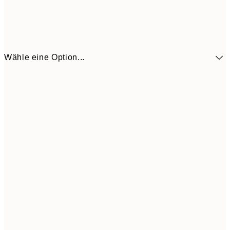
Wähle eine Option...
41,3
30x40 cm