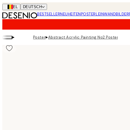
Skip
BEL
DEUTSCH
to
BESTSELLER
NEUHEITEN
POSTER
LEINWANDBILDER
main
content.
▸
▸
Poster
Abstract Acrylic Painting No2 Poster