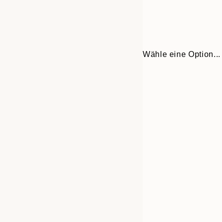
Wähle eine Option...
Frame
30x40 cm
options