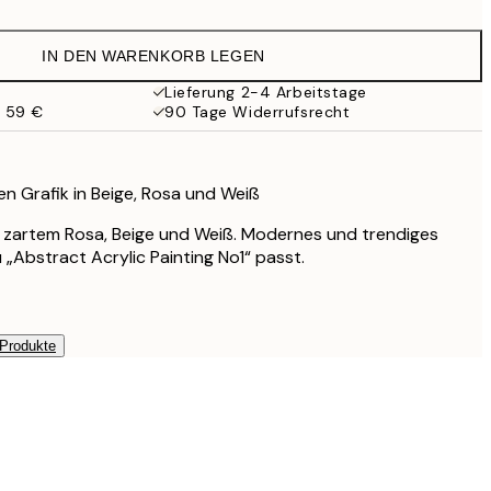
13,73 €
27,45 €
IN DEN WARENKORB LEGEN
13,73 €
27,45 €
Lieferung 2-4 Arbeitstage
b 59 €
90 Tage Widerrufsrecht
16,23 €
32,45 €
24,50 €
49 €
en Grafik in Beige, Rosa und Weiß
 zartem Rosa, Beige und Weiß. Modernes und trendiges
 „Abstract Acrylic Painting No1“ passt.
 Produkte