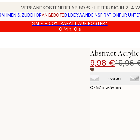
VERSANDKOSTENFREI AB 59 € • LIEFERUNG IN 2-4
RAHMEN & ZUBEHÖR
ANGEBOTE
BILDERWÄNDE
INSPIRATION
FÜR UNT
SALE - 50% RABATT AUF POSTER*
0 Min.
0 s
Gültig
bis:
2026-
08-
Abstract Acrylic
09
9,98 €
19,95 
Poster
Größe wählen