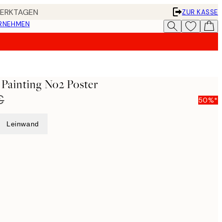
 WERKTAGEN
ZUR KASSE
ERNEHMEN
 Painting No2 Poster
€
50%*
Leinwand