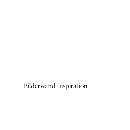
50%*
Elegant Vase Poster
Ab 6,50 €
13 €
Bilderwand Inspiration