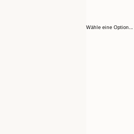
Wähle eine Option...
Frame
30x40 cm
options
50x70 cm