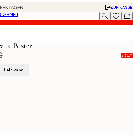
 WERKTAGEN
ZUR KASSE
ERNEHMEN
aite Poster
€
50%*
Leinwand