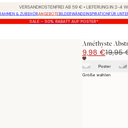
VERSANDKOSTENFREI AB 59 € • LIEFERUNG IN 2-4
RAHMEN & ZUBEHÖR
ANGEBOTE
BILDERWÄNDE
INSPIRATION
FÜR UNT
SALE - 50% RABATT AUF POSTER*
Améthyste Abstr
9,98 €
19,95 
Poster
Größe wählen