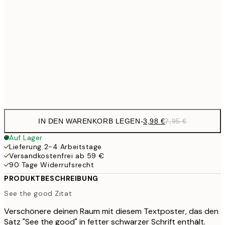
9,
30x40 cm
19,
16,2
50x70 cm
32,
Frame
options
IN DEN WARENKORB LEGEN
-
3,98 €
7,95 €
Auf Lager
Lieferung 2-4 Arbeitstage
Versandkostenfrei ab 59 €
90 Tage Widerrufsrecht
PRODUKTBESCHREIBUNG
See the good Zitat
Verschönere deinen Raum mit diesem Textposter, das den
Satz "See the good" in fetter schwarzer Schrift enthält.