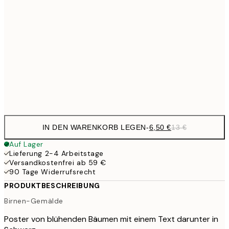
9,
30x40 cm
19,
16,2
50x70 cm
32,
Frame
options
IN DEN WARENKORB LEGEN
-
6,50 €
13 €
Auf Lager
Lieferung 2-4 Arbeitstage
Versandkostenfrei ab 59 €
90 Tage Widerrufsrecht
PRODUKTBESCHREIBUNG
Birnen-Gemälde
Poster von blühenden Bäumen mit einem Text darunter in