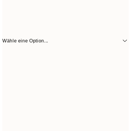
Wähle eine Option...
6,
21x30 cm