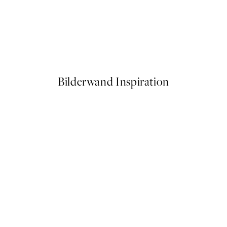
50%*
e at Night Poster
Paul Klee - Untitled Poster
Ab 6,50 €
13 €
Bilderwand Inspiration