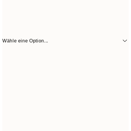
Wähle eine Option...
6,
21x30 cm