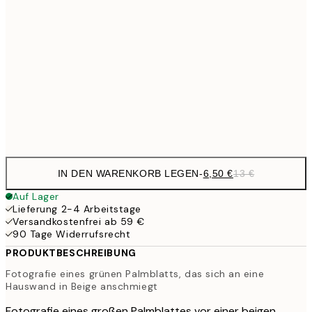
9,
30x40 cm
19,
16,2
50x70 cm
32,
Frame
options
IN DEN WARENKORB LEGEN
-
6,50 €
13 €
Auf Lager
Lieferung 2-4 Arbeitstage
Versandkostenfrei ab 59 €
90 Tage Widerrufsrecht
PRODUKTBESCHREIBUNG
Fotografie eines grünen Palmblatts, das sich an eine
Hauswand in Beige anschmiegt
Fotografie eines großen Palmblattes vor einer beigen,