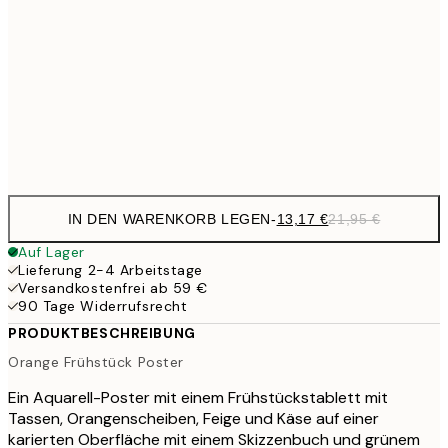
22,8
50x70 cm
71,4
100x150 cm
1
Frame
options
IN DEN WARENKORB LEGEN
-
13,17 €
21,95 €
Auf Lager
Lieferung 2-4 Arbeitstage
Versandkostenfrei ab 59 €
90 Tage Widerrufsrecht
PRODUKTBESCHREIBUNG
Orange Frühstück Poster
Ein Aquarell-Poster mit einem Frühstückstablett mit
Tassen, Orangenscheiben, Feige und Käse auf einer
karierten Oberfläche mit einem Skizzenbuch und grünem