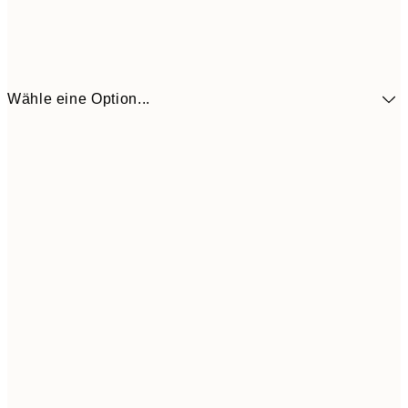
Wähle eine Option...
13,1
30x40 cm
21,