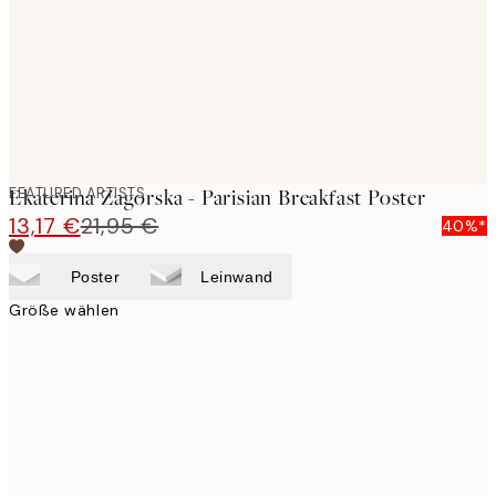
images
FEATURED ARTISTS
Ekaterina Zagorska - Parisian Breakfast Poster
13,17 €
21,95 €
40%*
Poster
Leinwand
Größe wählen