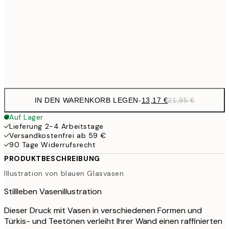
21,
22,8
50x70 cm
Frame
options
IN DEN WARENKORB LEGEN
-
13,17 €
21,95 €
Auf Lager
Lieferung 2-4 Arbeitstage
Versandkostenfrei ab 59 €
90 Tage Widerrufsrecht
PRODUKTBESCHREIBUNG
Illustration von blauen Glasvasen
Stillleben Vasenillustration
Dieser Druck mit Vasen in verschiedenen Formen und
Türkis- und Teetönen verleiht Ihrer Wand einen raffinierten