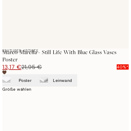
images
FEATURED ARTISTS
Marco Marella - Still Life With Blue Glass Vases
Poster
13,17 €
21,95 €
40%*
Poster
Leinwand
Größe wählen