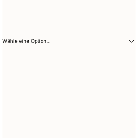
Wähle eine Option...
13,1
30x40 cm