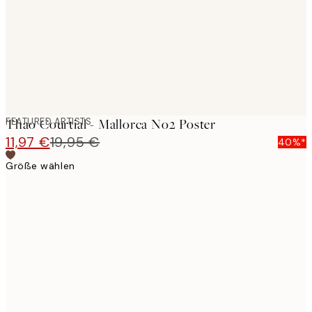
images
FEATURED ARTISTS
Thao Courtial - Mallorca No2 Poster
11,97 €
19,95 €
40%*
Größe wählen