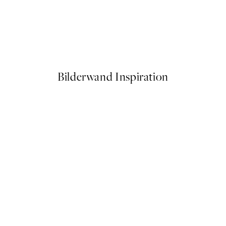
50%*
Boat on Lake Como No1 Post
Ab 9,98 €
19,95 €
Bilderwand Inspiration