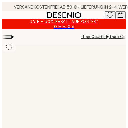
Skip
to
main
SALE - 50% RABATT AUF POSTER*
content.
0 Min.
0 s
Gültig
bis:
▸
▸
Thao Courtial
Thao Cour
2026-
08-
09
Product