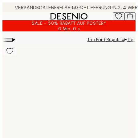
Skip
to
main
SALE - 50% RABATT AUF POSTER*
content.
0 Min.
0 s
Gültig
bis:
▸
▸
The Print Republic
The P
2026-
08-
09
Product