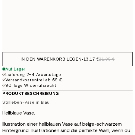
21,
22,8
50x70 cm
Frame
options
IN DEN WARENKORB LEGEN
-
13,17 €
21,95 €
Auf Lager
Lieferung 2-4 Arbeitstage
Versandkostenfrei ab 59 €
90 Tage Widerrufsrecht
PRODUKTBESCHREIBUNG
Stillleben-Vase in Blau
Hellblaue Vase.
Illustration einer hellblauen Vase auf beige-schwarzem
Hintergrund. Illustrationen sind die perfekte Wahl, wenn du