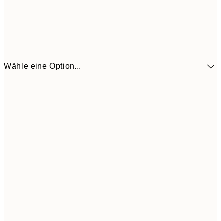
Wähle eine Option...
13,1
30x40 cm