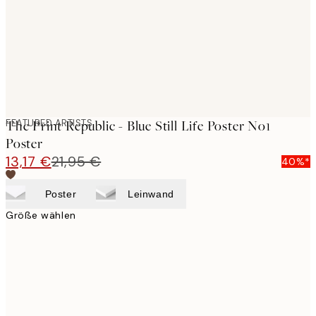
images
FEATURED ARTISTS
The Print Republic - Blue Still Life Poster No1
Poster
13,17 €
21,95 €
40%*
Poster
Leinwand
Größe wählen