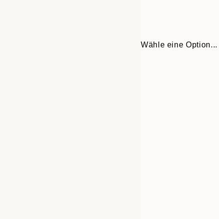
Wähle eine Option...
Frame
30x40 cm
options
50x70 cm