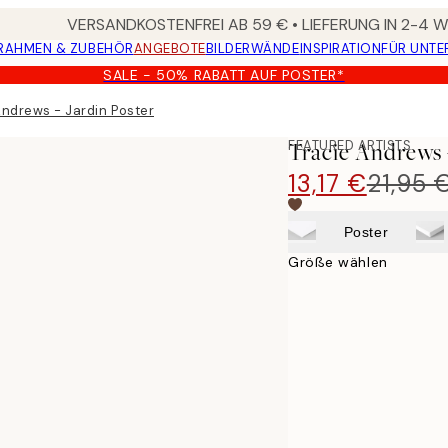
VERSANDKOSTENFREI AB 59 € • LIEFERUNG IN 2-4
RAHMEN & ZUBEHÖR
ANGEBOTE
BILDERWÄNDE
INSPIRATION
FÜR UNT
SALE - 50% RABATT AUF POSTER*
Andrews - Jardin Poster
FEATURED ARTISTS
Tracie Andrews -
13,17 €
21,95 
Poster
Größe wählen