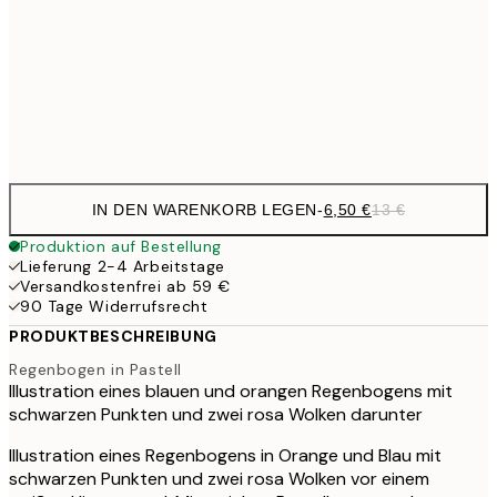
16,2
50x70 cm
32,
Frame
options
IN DEN WARENKORB LEGEN
-
6,50 €
13 €
Produktion auf Bestellung
Lieferung 2-4 Arbeitstage
Versandkostenfrei ab 59 €
90 Tage Widerrufsrecht
PRODUKTBESCHREIBUNG
Regenbogen in Pastell
Illustration eines blauen und orangen Regenbogens mit
schwarzen Punkten und zwei rosa Wolken darunter
Illustration eines Regenbogens in Orange und Blau mit
schwarzen Punkten und zwei rosa Wolken vor einem