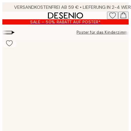
Skip
to
main
SALE - 50% RABATT AUF POSTER*
content.
▸
Poster für das Kinderzimme
Product
images