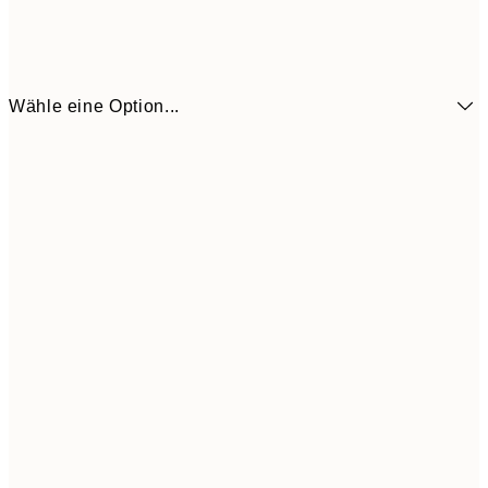
Wähle eine Option...
6,
21x30 cm
9,