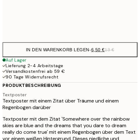
30x40 cm
19,
Frame
options
IN DEN WARENKORB LEGEN
-
6,50 €
13 €
Auf Lager
Lieferung 2-4 Arbeitstage
Versandkostenfrei ab 59 €
90 Tage Widerrufsrecht
PRODUKTBESCHREIBUNG
Textposter
Textposter mit einem Zitat über Träume und einem
Regenbogen darüber
Textposter mit dem Zitat 'Somewhere over the rainbow
skies are blue and the dreams that you dare to dream
really do come true' mit einem Regenbogen über dem Text
vor einem weißen Hintergrund. Dieses niedliche und