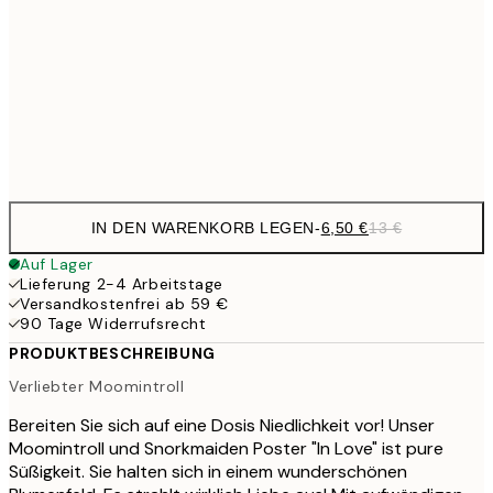
30x40 cm
19,
16,2
50x70 cm
32,
Frame
options
IN DEN WARENKORB LEGEN
-
6,50 €
13 €
Auf Lager
Lieferung 2-4 Arbeitstage
Versandkostenfrei ab 59 €
90 Tage Widerrufsrecht
PRODUKTBESCHREIBUNG
Verliebter Moomintroll
Bereiten Sie sich auf eine Dosis Niedlichkeit vor! Unser
Moomintroll und Snorkmaiden Poster "In Love" ist pure
Süßigkeit. Sie halten sich in einem wunderschönen