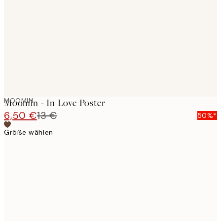
images
MOOMIN
Moomin - In Love Poster
6,50 €
13 €
50%*
Größe wählen