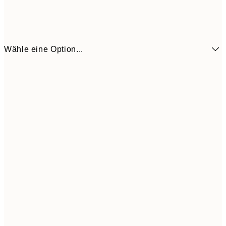
Wähle eine Option...
6,
21x30 cm
9,