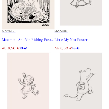
50%*
MOOMIN
50%*
MOOMIN
Moomin - Snufkin Fishing Poster
Little My No1 Poster
Ab 6,50 €
13 €
Ab 6,50 €
13 €