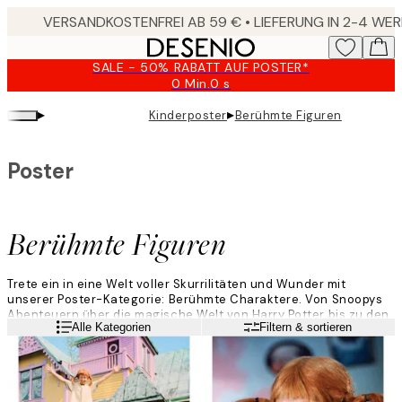
Skip
to
main
SALE - 50% RABATT AUF POSTER*
content.
0 Min.
0 s
Gültig
bis:
▸
▸
Kinderposter
Berühmte Figuren
2026-
08-
09
Poster
Berühmte Figuren
Trete ein in eine Welt voller Skurrilitäten und Wunder mit
unserer Poster-Kategorie: Berühmte Charaktere. Von Snoopys
Abenteuern über die magische Welt von Harry Potter bis zu den
Weiterlesen
Alle Kategorien
Filtern & sortieren
herzerwärmenden Erzählungen der Mumin-Figuren – jedes
unserer Poster erweckt diese beliebten Charaktere zum Leben.