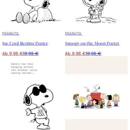
50%*
PEANUTS
50%*
PEANUTS
Joe Cool Resting Poster
Snoopy on the Moon Poster
Ab 9,98 €
19,95 €
Ab 9,98 €
19,95 €