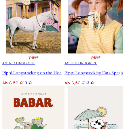
50%*
ASTRID LINDGREN
50%*
ASTRID LINDGREN
Pippi Longstocking on the Horse Poster
Pippi Longstocking Eats Spaghetti Poster
Ab 6,50 €
13 €
Ab 6,50 €
13 €