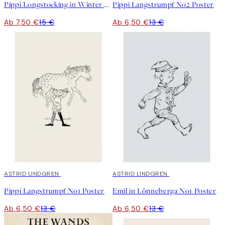
Pippi Longstocking in Winter Poster
Pippi Langstrumpf No2 Poster
Ab 7,50 €
15 €
Ab 6,50 €
13 €
50%*
ASTRID LINDGREN
50%*
ASTRID LINDGREN
Pippi Langstrumpf No1 Poster
Emil in Lönneberga No1 Poster
Ab 6,50 €
13 €
Ab 6,50 €
13 €