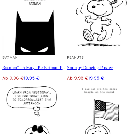
50%*
BATMAN
50%*
PEANUTS
Batman™ - Always Be Batman Poster
Snoopy Dancing Poster
Ab 9,98 €
19,95 €
Ab 9,98 €
19,95 €