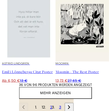
50%*
ASTRID LINDGREN
50%*
MOOMIN
Emil i Lönneberga Citat Poster
Moomin - The Rest Poster
Ab 6,50 €
13 €
13,73 €
27,45 €
36 VON 96 PRODUKTEN WERDEN ANGEZEIGT
MEHR ANZEIGEN
1
2
3