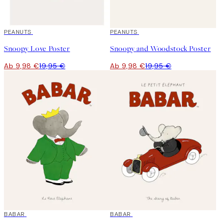
50%*
PEANUTS
50%*
PEANUTS
Snoopy Love Poster
Snoopy and Woodstock Poster
Ab 9,98 €
19,95 €
Ab 9,98 €
19,95 €
50%*
BABAR
50%*
BABAR