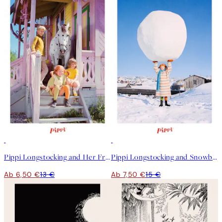
50%*
50%*
Pippi Longstocking and Her Friends Poster
Pippi Longstocking and Snowball Poster
Ab 6,50 €
13 €
Ab 7,50 €
15 €