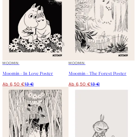
50%*
MOOMIN
50%*
MOOMIN
Moomin - In Love Poster
Moomin - The Forest Poster
Ab 6,50 €
13 €
Ab 6,50 €
13 €