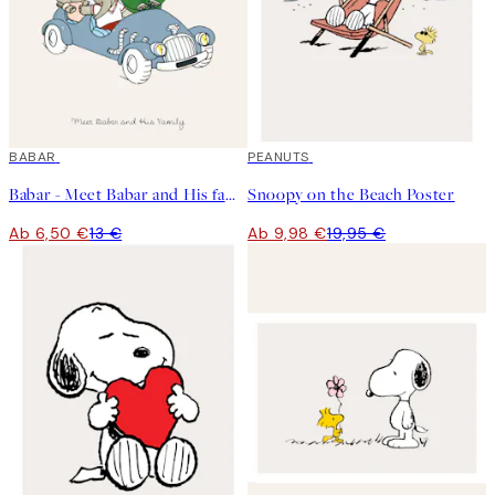
50%*
BABAR
50%*
PEANUTS
Babar - Meet Babar and His family Poster
Snoopy on the Beach Poster
Ab 6,50 €
13 €
Ab 9,98 €
19,95 €