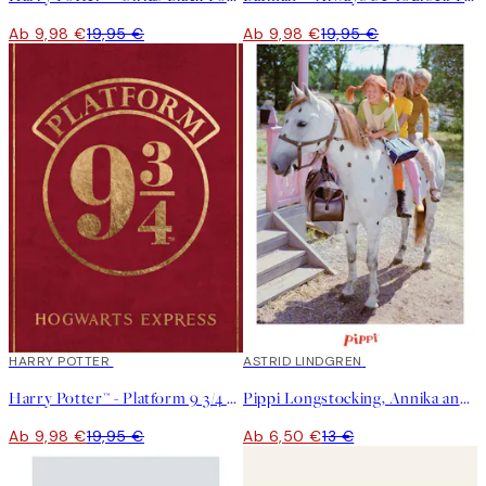
Ab 9,98 €
19,95 €
Ab 9,98 €
19,95 €
50%*
HARRY POTTER
50%*
ASTRID LINDGREN
Harry Potter™ - Platform 9 3/4 Poster
Pippi Longstocking, Annika and Tommy Poster
Ab 9,98 €
19,95 €
Ab 6,50 €
13 €