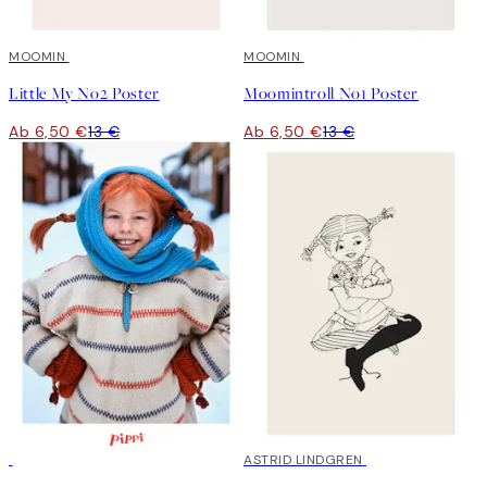
50%*
MOOMIN
50%*
MOOMIN
Little My No2 Poster
Moomintroll No1 Poster
Ab 6,50 €
13 €
Ab 6,50 €
13 €
50%*
50%*
ASTRID LINDGREN