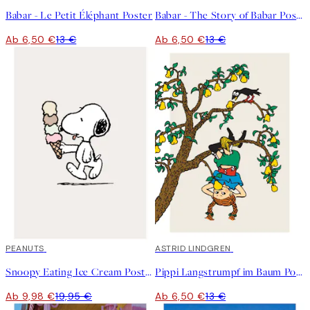
Babar - Le Petit Éléphant Poster
Babar - The Story of Babar Poster
Ab 6,50 €
13 €
Ab 6,50 €
13 €
50%*
PEANUTS
50%*
ASTRID LINDGREN
Snoopy Eating Ice Cream Poster
Pippi Langstrumpf im Baum Poster
Ab 9,98 €
19,95 €
Ab 6,50 €
13 €