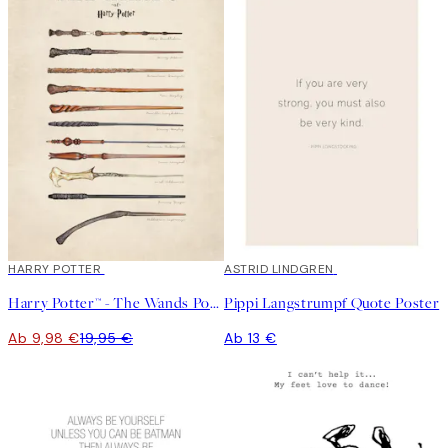
50%*
HARRY POTTER
ASTRID LINDGREN
Harry Potter™ - The Wands Poster
Pippi Langstrumpf Quote Poster
Ab 9,98 €
19,95 €
Ab 13 €