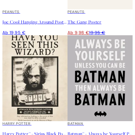
PEANUTS
50%*
PEANUTS
Joe Cool Hanging Around Poster
The Gang Poster
Ab 19,95 €
Ab 9,98 €
19,95 €
50%*
HARRY POTTER
50%*
BATMAN
Harry Potter™ - Sirius Black Poster
Batman™ - Always be Yourself Poster