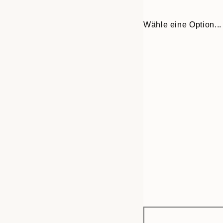
Wähle eine Option...
Frame
30x40 cm
options
50x70 cm