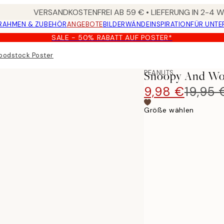
VERSANDKOSTENFREI AB 59 € • LIEFERUNG IN 2-4
RAHMEN & ZUBEHÖR
ANGEBOTE
BILDERWÄNDE
INSPIRATION
FÜR UNT
SALE - 50% RABATT AUF POSTER*
oodstock Poster
PEANUTS
Snoopy And Wo
9,98 €
19,95 
Größe wählen