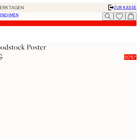
 WERKTAGEN
ZUR KASSE
ERNEHMEN
odstock Poster
€
50%*