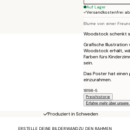
Auf Lager
Versandkostenfrei a
Blume von einer Freun
Woodstock schenkt se
Grafische Illustratio
Woodstock erhält, wäh
Farben fürs Kinderzim
sein.
Das Poster hat einen
einzurahmen.
18198-5
Preishistorie
Erfahre mehr über unsere
Produziert in Schweden
ERSTELLE DEINE BILDERWAND
ZU DEN RAHMEN