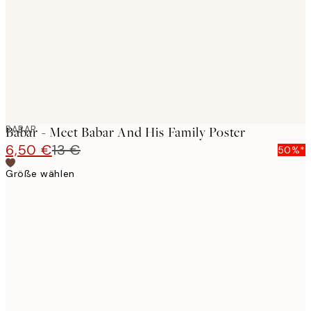
BABAR
Babar - Meet Babar And His Family Poster
6,50 €
13 €
50%*
Größe wählen