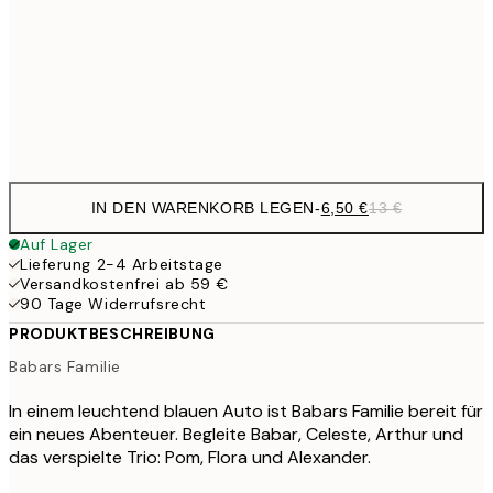
16,2
50x70 cm
32,
Frame
options
IN DEN WARENKORB LEGEN
-
6,50 €
13 €
Auf Lager
Lieferung 2-4 Arbeitstage
Versandkostenfrei ab 59 €
90 Tage Widerrufsrecht
PRODUKTBESCHREIBUNG
Babars Familie
In einem leuchtend blauen Auto ist Babars Familie bereit für
ein neues Abenteuer. Begleite Babar, Celeste, Arthur und
das verspielte Trio: Pom, Flora und Alexander.