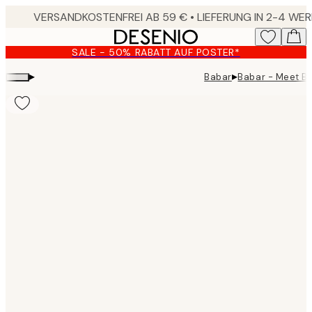
Skip
to
main
SALE - 50% RABATT AUF POSTER*
content.
▸
▸
Babar
Babar - Meet Ba
Product
images