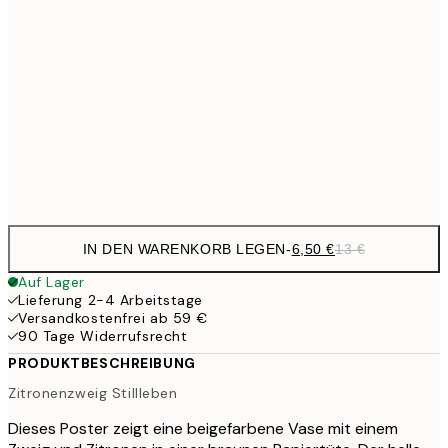
9,
30x40 cm
19,
16,2
50x70 cm
32,
Frame
options
IN DEN WARENKORB LEGEN
-
6,50 €
13 €
Auf Lager
Lieferung 2-4 Arbeitstage
Versandkostenfrei ab 59 €
90 Tage Widerrufsrecht
PRODUKTBESCHREIBUNG
Zitronenzweig Stillleben
Dieses Poster zeigt eine beigefarbene Vase mit einem