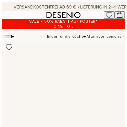
Skip
to
main
SALE - 50% RABATT AUF POSTER*
content.
0 Min.
0 s
Gültig
bis:
▸
▸
Bilder für die Küche
Afternoon Lemons Po
2026-
08-
09
Product