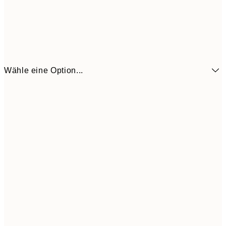
Wähle eine Option...
6,
21x30 cm