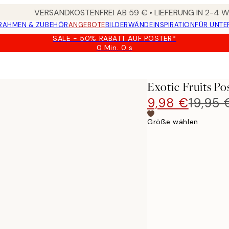
VERSANDKOSTENFREI AB 59 € • LIEFERUNG IN 2-4
RAHMEN & ZUBEHÖR
ANGEBOTE
BILDERWÄNDE
INSPIRATION
FÜR UNT
SALE - 50% RABATT AUF POSTER*
0 Min.
0 s
Gültig
bis:
2026-
08-
Exotic Fruits Po
09
9,98 €
19,95 
Größe wählen