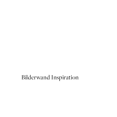
50%*
Olive Branches in Vase Post
Ab 6,50 €
13 €
Bilderwand Inspiration