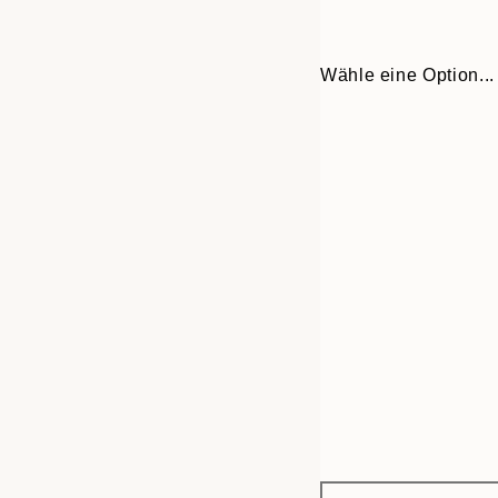
Wähle eine Option...
Frame
30x40 cm
options
50x70 cm