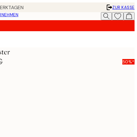
 WERKTAGEN
ZUR KASSE
ERNEHMEN
ster
€
50%*