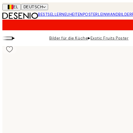
Skip
BEL
DEUTSCH
to
BESTSELLER
NEUHEITEN
POSTER
LEINWANDBILDER
main
content.
▸
▸
Bilder für die Küche
Exotic Fruits Poster