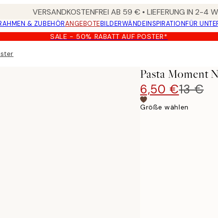
VERSANDKOSTENFREI AB 59 € • LIEFERUNG IN 2-4
RAHMEN & ZUBEHÖR
ANGEBOTE
BILDERWÄNDE
INSPIRATION
FÜR UNT
SALE - 50% RABATT AUF POSTER*
ster
Pasta Moment N
6,50 €
13 €
Größe wählen