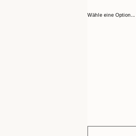
Wähle eine Option...
Frame
21x30 cm
options
30x40 cm