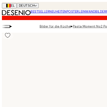
Skip
BEL
DEUTSCH
to
BESTSELLER
NEUHEITEN
POSTER
LEINWANDBILDER
main
content.
▸
▸
Bilder für die Küche
Pasta Moment No2 Po