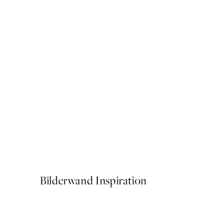
50%*
The Gin to My Tonic Poste
Ab 6,50 €
13 €
Bilderwand Inspiration