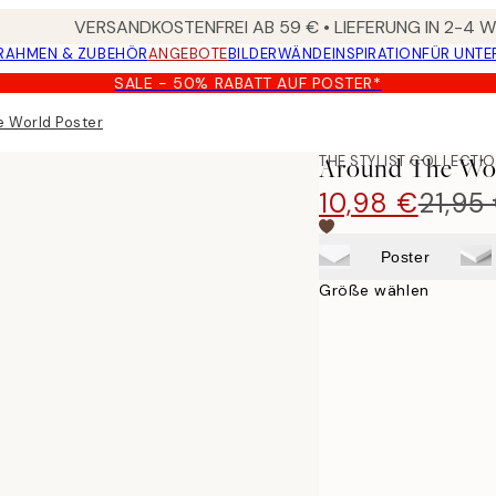
VERSANDKOSTENFREI AB 59 € • LIEFERUNG IN 2-4
RAHMEN & ZUBEHÖR
ANGEBOTE
BILDERWÄNDE
INSPIRATION
FÜR UNT
SALE - 50% RABATT AUF POSTER*
e World Poster
THE STYLIST COLLECTI
Around The Wor
10,98 €
21,95
Poster
Größe wählen