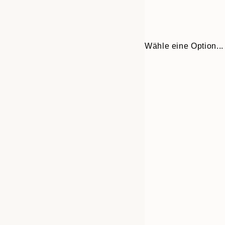
Wähle eine Option...
Frame
30x40 cm
options
50x70 cm