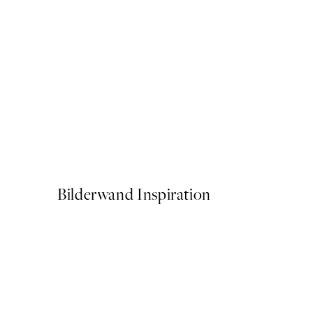
50%*
Abstract Lines No2 Poster
Ab 6,50 €
13 €
Bilderwand Inspiration