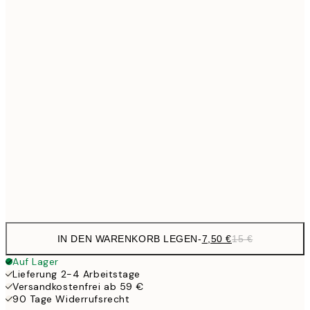
10,9
30x40 cm
21,
1
50x70 cm
27,2
70x100 cm
54,
59,5
100x150 cm
1
Frame
options
IN DEN WARENKORB LEGEN
-
7,50 €
15 €
Auf Lager
Lieferung 2-4 Arbeitstage
Versandkostenfrei ab 59 €
90 Tage Widerrufsrecht