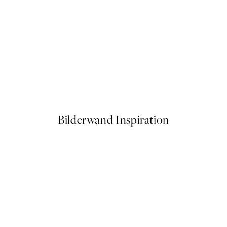
NEUHEITEN
Soft Structure Poster
Ab 13 €
Bilderwand Inspiration