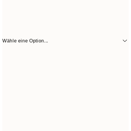
Wähle eine Option...
7,
21x30 cm