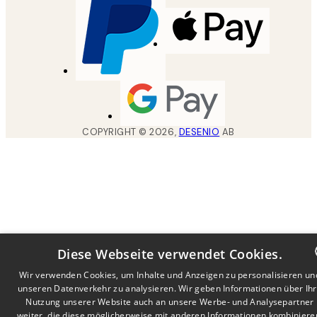
COPYRIGHT ©
2026
,
DESENIO
AB
Diese Webseite verwendet Cookies.
Wir verwenden Cookies, um Inhalte und Anzeigen zu personalisieren un
unseren Datenverkehr zu analysieren. Wir geben Informationen über Ih
DUTCH
Nutzung unserer Website auch an unsere Werbe- und Analysepartner
FRENCH
weiter, die diese möglicherweise mit anderen Informationen kombiniere