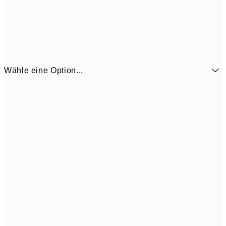
Wähle eine Option...
7,
21x30 cm