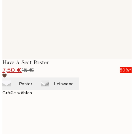
images
Have A Seat Poster
7,50 €
15 €
50%*
Poster
Leinwand
Größe wählen