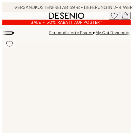
Skip
to
main
SALE - 50% RABATT AUF POSTER*
content.
▸
▸
Personalisierte Poster
My Cat Domestic C
Product
images