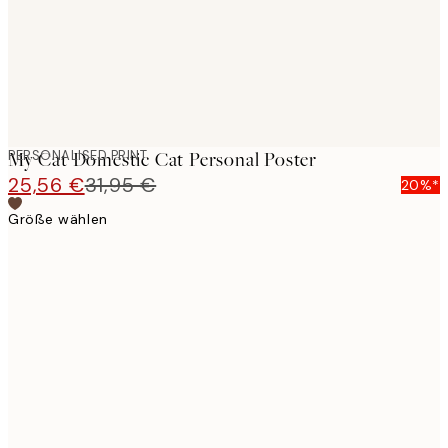
PERSONALISED PRINT
My Cat Domestic Cat Personal Poster
25,56 €
31,95 €
20%*
Größe wählen