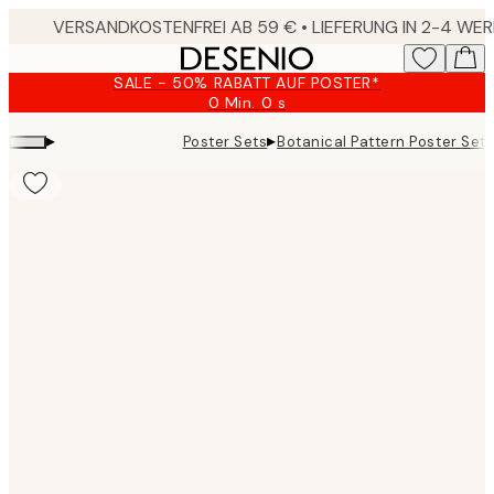
Skip
to
main
SALE - 50% RABATT AUF POSTER*
content.
0 Min.
0 s
Gültig
bis:
▸
▸
Poster Sets
Botanical Pattern Poster Set
2026-
08-
10
Product