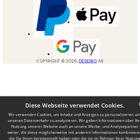
COPYRIGHT ©
2026
,
DESENIO
AB
Diese Webseite verwendet Cookies.
Wir verwenden Cookies, um Inhalte und Anzeigen zu personalisieren un
unseren Datenverkehr zu analysieren. Wir geben Informationen über Ih
DUTCH
Nutzung unserer Website auch an unsere Werbe- und Analysepartner
FRENCH
weiter, die diese möglicherweise mit anderen Informationen kombiniere
die Sie ihnen bereitgestellt haben oder die sie im Rahmen Ihrer Nutzun