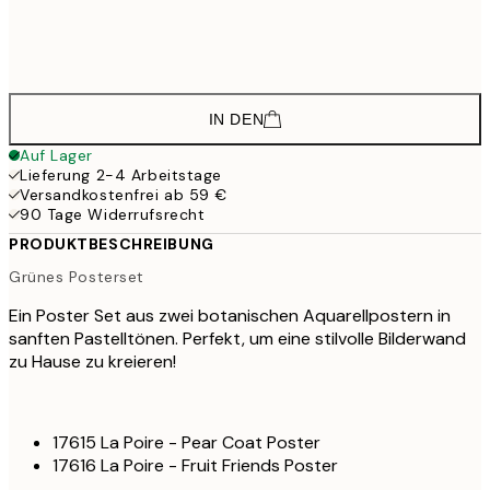
39,
38,9
50x70 cm
64,
IN DEN
Auf Lager
Lieferung 2-4 Arbeitstage
Versandkostenfrei ab 59 €
90 Tage Widerrufsrecht
PRODUKTBESCHREIBUNG
Grünes Posterset
Ein Poster Set aus zwei botanischen Aquarellpostern in
sanften Pastelltönen. Perfekt, um eine stilvolle Bilderwand
zu Hause zu kreieren!
17615 La Poire - Pear Coat Poster
17616 La Poire - Fruit Friends Poster