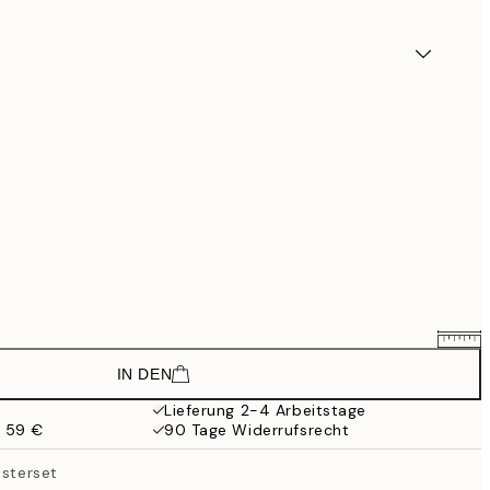
IN DEN
29,61 €
49,35 €
Lieferung 2-4 Arbeitstage
b 59 €
90 Tage Widerrufsrecht
49,41 €
82,35 €
osterset
59,31 €