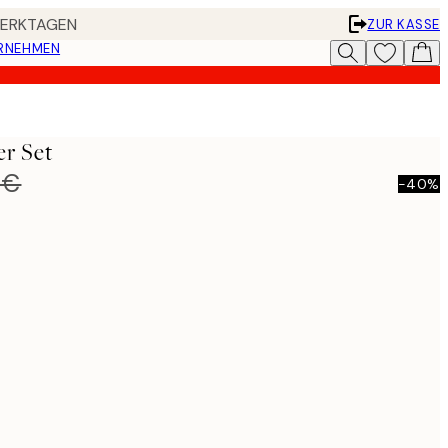
 WERKTAGEN
ZUR KASSE
ERNEHMEN
er Set
 €
-40%