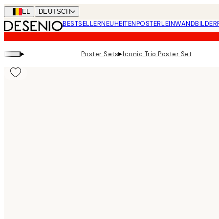
Skip
BEL
DEUTSCH
to
BESTSELLER
NEUHEITEN
POSTER
LEINWANDBILDER
main
content.
▸
▸
Poster Sets
Iconic Trio Poster Set