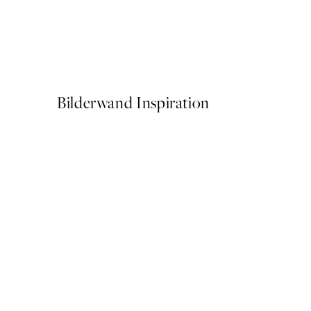
50%*
The Beatles Poster
Ab 13,73 €
27,45 €
Bilderwand Inspiration