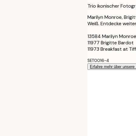
40x50 cm
Trio ikonischer Fotog
50x50 cm
Marilyn Monroe, Brig
Weiß. Entdecke weiter
50x70 cm
13584 Marilyn Monroe
11977 Brigitte Bardot
11973 Breakfast at Tif
SET0016-4
Erfahre mehr über unsere