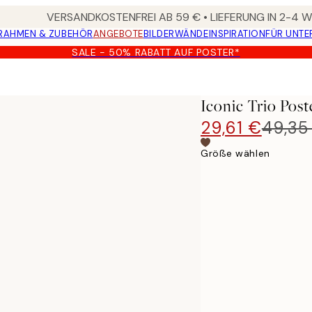
VERSANDKOSTENFREI AB 59 € • LIEFERUNG IN 2-4
RAHMEN & ZUBEHÖR
ANGEBOTE
BILDERWÄNDE
INSPIRATION
FÜR UNT
SALE - 50% RABATT AUF POSTER*
Iconic Trio Post
29,61 €
49,35
Größe wählen