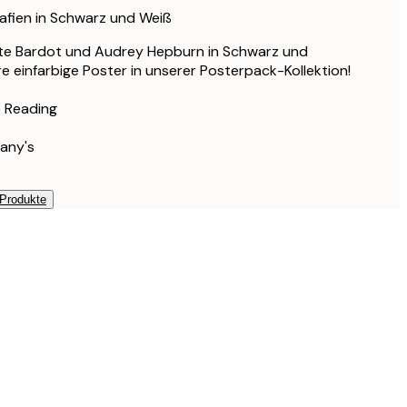
98,85 €
rafien in Schwarz und Weiß
59,31 €
itte Bardot und Audrey Hepburn in Schwarz und
98,85 €
e einfarbige Poster in unserer Posterpack-Kollektion!
78,21 €
130,35 €
 Reading
fany's
 Produkte